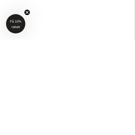
Få 10%
rabatt
NYHETSBREV
Få 10% rabatt på ditt första köp när du anmäler dig till vårt nyhetsbrev
(Gäller ej P4H och Taktält)
Email
SKICKA