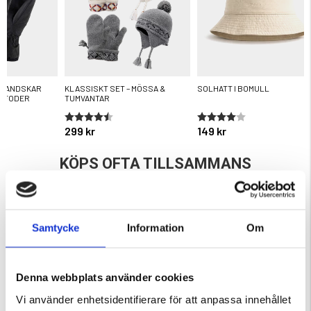
MHANDSKAR
KLASSISKT SET – MÖSSA &
SOLHATT I BOMULL
T FODER
TUMVANTAR
ärnor
Betyg:
4.5 utav 5 stjärnor
Betyg:
4.0 utav 5 stjärnor
299 kr
149 kr
KÖPS OFTA TILLSAMMANS
Samtycke
Information
Om
Denna webbplats använder cookies
Vi använder enhetsidentifierare för att anpassa innehållet