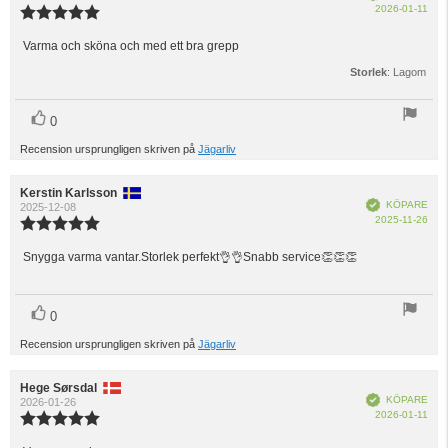
Köp
2026-01-11
Recensionsbetyg:
5.0
utav
Varma och sköna och med ett bra grepp
Recensionstext:
5
Storlek
: Lagom
stjärnor
röst(er)
Rösta
0
upp
Recension ursprungligen skriven på
Jägarliv
Recensionsförfattare:
Kerstin Karlsson
Recensionsdatum:
Bekräftad
KÖPARE
2025-12-08
Köp
2025-11-26
Recensionsbetyg:
5.0
utav
Snygga varma vantar.Storlek perfekt👌👌Snabb service👏👏👏
Recensionstext:
5
stjärnor
röst(er)
Rösta
0
upp
Recension ursprungligen skriven på
Jägarliv
Recensionsförfattare:
Hege Sørsdal
Recensionsdatum:
Bekräftad
KÖPARE
2026-01-26
Köp
2026-01-11
Recensionsbetyg:
5.0