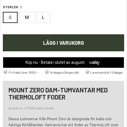
STORLEK:
S
S
M
L
LÄGG I VARUKORG
Köp nu - Betala i slutet av augusti
Fri frakt över 1000:-
14 dagars ångerrätt
Leveranstid 1-5dagar
MOUNT ZERO DAM-TUMVANTAR MED
THERMOLOFT FODER
Artikel nr. J771133-Dam-Small
Dessa tumvantar från Mount Zero är designade för kalla och
fuktiga förhållanden. Vantarna har ett foder av ThermoLoft som