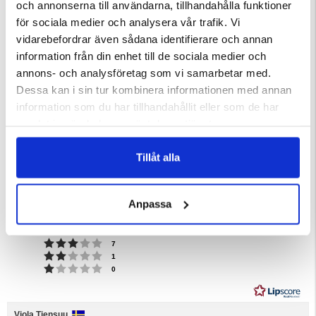
och annonserna till användarna, tillhandahålla funktioner
R DAMMSUGARE
NÄTBRYNJA
TAKTÄLT AEROLITE 120 2.0 –
för sociala medier och analysera vår trafik. Vi
ULTRALÄTT MJUKSKAL
vidarebefordrar även sådana identifierare och annan
ärnor
Betyg:
4.6 utav 5 stjärnor
information från din enhet till de sociala medier och
129 kr
13 999 kr
annons- och analysföretag som vi samarbetar med.
Dessa kan i sin tur kombinera informationen med annan
information som du har tillhandahållit eller som de har
samlat in när du har använt deras tjänster.
4.2
Tillåt alla
Betyg:
4.2
Baserat på 30 betyg och
utav
11 recensioner
Anpassa
5
Betyg: 5 utav 5 stjärnor
Storlek
röster
16
stjärnor
Liten
Stor
Betyg: 4 utav 5 stjärnor
1
röster
6
Baserat
Betyg: 3 utav 5 stjärnor
utav
röster
7
Betyg: 2 utav 5 stjärnor
på
röster
5
1
Betyg: 1 utav 5 stjärnor
röster
0
1
betyg
Recensionsförfattare:
Viola Tiensuu
Recensionsdatum: