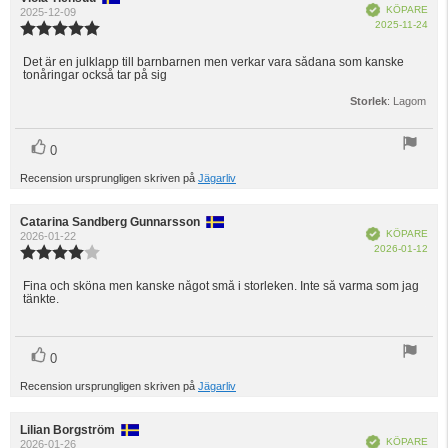
Bekräftad
KÖPARE
2025-12-09
Köp
2025-11-24
Recensionsbetyg:
5.0
utav
Det är en julklapp till barnbarnen men verkar vara sådana som kanske
Recensionstext:
tonåringar också tar på sig
5
stjärnor
Storlek
: Lagom
röst(er)
Rösta
0
upp
Recension ursprungligen skriven på
Jägarliv
Recensionsförfattare:
Catarina Sandberg Gunnarsson
Recensionsdatum:
Bekräftad
KÖPARE
2026-01-22
Köp
2026-01-12
Recensionsbetyg:
4.0
utav
Fina och sköna men kanske något små i storleken. Inte så varma som jag
Recensionstext:
tänkte.
5
stjärnor
röst(er)
Rösta
0
upp
Recension ursprungligen skriven på
Jägarliv
Recensionsförfattare:
Lilian Borgström
Recensionsdatum:
Bekräftad
KÖPARE
2026-01-26