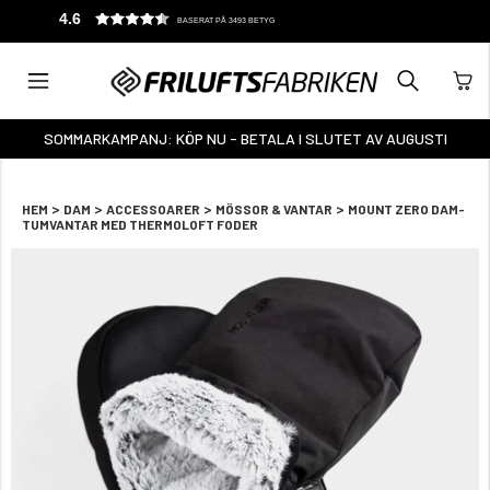
4.6
BASERAT PÅ 3493 BETYG
SOMMARKAMPANJ: KÖP NU - BETALA I SLUTET AV AUGUSTI
>
>
>
>
HEM
DAM
ACCESSOARER
MÖSSOR & VANTAR
MOUNT ZERO DAM-
TUMVANTAR MED THERMOLOFT FODER