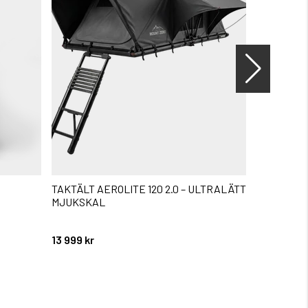
TAKTÄLT AEROLITE 120 2.0 – ULTRALÄTT
KRÄFTMJ
MJUKSKAL
FLYKTGÅN
Betyg:
5.0 utav 5 
13 999 kr
159 kr