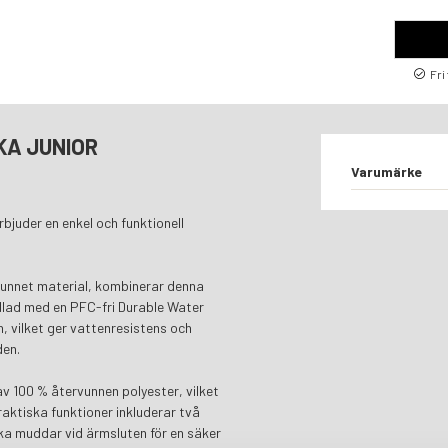
Fri
KA JUNIOR
Varumärke
rbjuder en enkel och funktionell
rvunnet material, kombinerar denna
dlad med en PFC-fri Durable Water
 vilket ger vattenresistens och
den.
v 100 % återvunnen polyester, vilket
aktiska funktioner inkluderar två
ska muddar vid ärmsluten för en säker