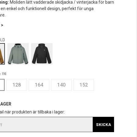
ning:
Moliden lätt vadderade skidjacka / vinterjacka för barn
 en enkel och funktionell design, perfekt för unga
re.
 >
LD
:
116
128
164
140
152
LAGER
il när produkten är tillbaka i lager:
SKICKA