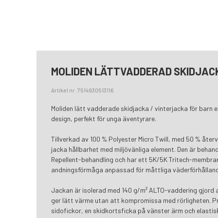
MOLIDEN LÄTTVADDERAD SKIDJAC
Artikel nr. 7514930513116
Moliden lätt vadderade skidjacka / vinterjacka för barn e
design, perfekt för unga äventyrare.
Tillverkad av 100 % Polyester Micro Twill, med 50 % åte
jacka hållbarhet med miljövänliga element. Den är behan
Repellent-behandling och har ett 5K/5K Tritech-membran,
andningsförmåga anpassad för måttliga väderförhållan
Jackan är isolerad med 140 g/m² ALTO-vaddering gjord a
ger lätt värme utan att kompromissa med rörligheten. Pr
sidofickor, en skidkortsficka på vänster ärm och elasti