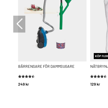
BÄRRENSARE FÖR DAMMSUGARE
NÄTBRYN
Betyg:
4.7 utav 5 stjärnor
Betyg:
4.6 utav 5 
249 kr
129 kr