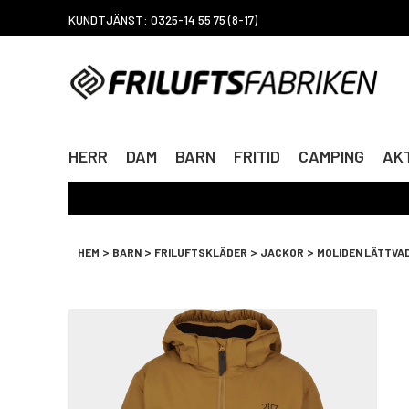
KUNDTJÄNST: 0325-14 55 75 (8-17)
HERR
DAM
BARN
FRITID
CAMPING
AKT
>
>
>
>
HEM
BARN
FRILUFTSKLÄDER
JACKOR
MOLIDEN LÄTTVA