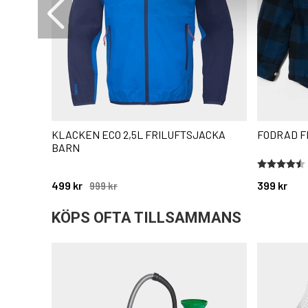
KLACKEN ECO 2,5L FRILUFTSJACKA
FODRAD F
BARN
Betyg:
4.6 utav 5 
499 kr
399 kr
999 kr
KÖPS OFTA TILLSAMMANS