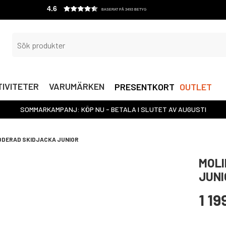
4.6
BASERAT PÅ 3493 BETYG
IVITETER
VARUMÄRKEN
PRESENTKORT
OUTLET
SOMMARKAMPANJ: KÖP NU - BETALA I SLUTET AV AUGUSTI
DDERAD SKIDJACKA JUNIOR
MOLI
JUNI
1 19