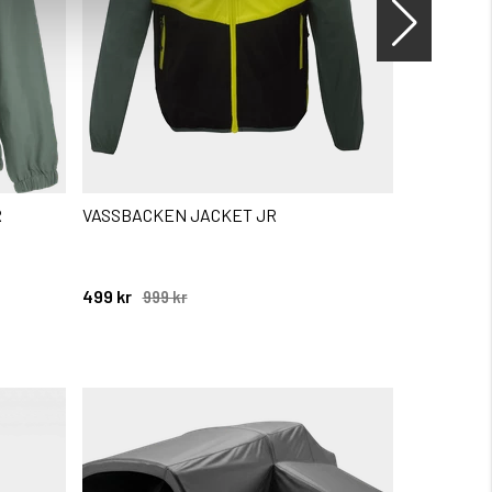
R
VASSBACKEN JACKET JR
JACKS 2,5
499 kr
999 kr
999 kr