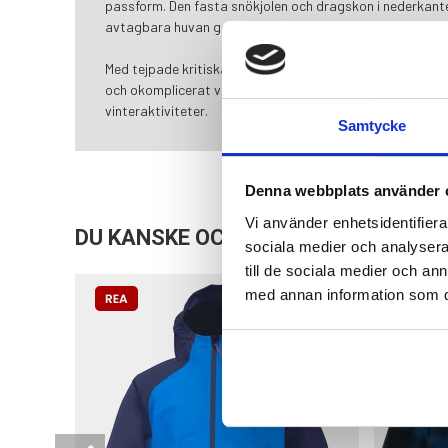
passform. Den fasta snökjolen och dragskon i nederkant
avtagbara huvan ger extra mångsidighet.
Med tejpade kritiska sömmar för extra skydd är Moliden l
och okomplicerat val för barn, och erbjuder den komfort
vinteraktiviteter.
Samtycke
Denna webbplats använder 
Vi använder enhetsidentifierar
DU KANSKE OCKSÅ ÄR INTRESSERAD
sociala medier och analysera 
till de sociala medier och a
med annan information som du 