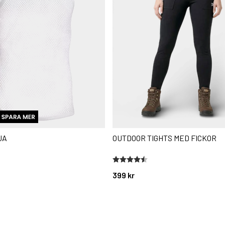
JA
OUTDOOR TIGHTS MED FICKOR
stjärnor
Betyg:
4.3 utav 5 stjärnor
399 kr