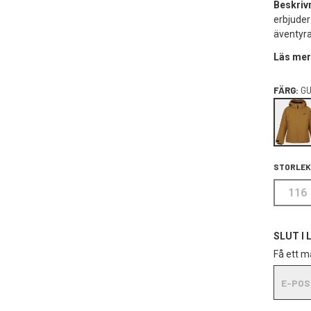
Beskriv
erbjuder
äventyra
Läs mer
FÄRG:
GU
STORLEK
116
SLUT I 
Få ett ma