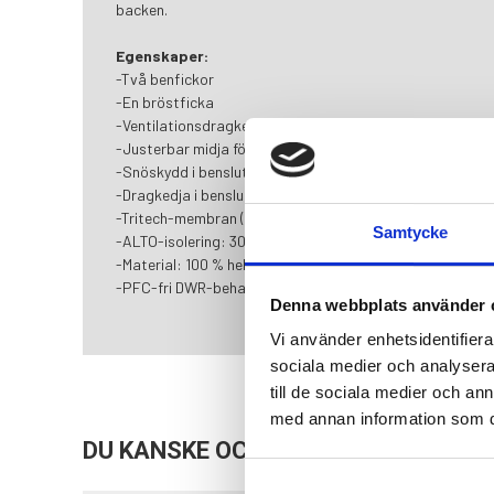
backen.
Egenskaper:
-Två benfickor
-En bröstficka
-Ventilationsdragkedjor för justerbar luftcirkulation
-Justerbar midja för personlig passform
-Snöskydd i benslut
-Dragkedja i benslut för enklare på- och avtagning
-Tritech-membran (15 000 mm / 15 000 g/m²/24 h)
Samtycke
-ALTO-isolering: 30 % ull, 70 % återvunnen polyester (60
-Material: 100 % helmatt nylon Taslon Oxford, varav 51 
-PFC-fri DWR-behandling
Denna webbplats använder 
Vi använder enhetsidentifierar
sociala medier och analysera 
till de sociala medier och a
med annan information som du 
DU KANSKE OCKSÅ ÄR INTRESSERAD