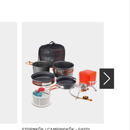
STORMKÖK / CAMPINGKÖK – GASOL
BETESBO