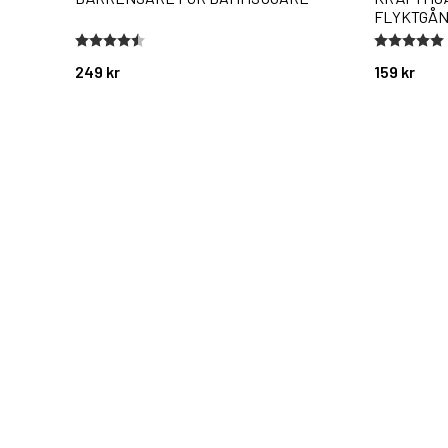
FLYKTGÅN
Betyg:
4.7 utav 5 stjärnor
Betyg:
5.0 utav 5 
249 kr
159 kr