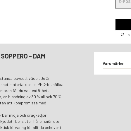
Fri
 SOPPERO - DAM
Varumärke
estanda oavsett väder. De är
nnet material och en PFC-fri, hållbar
embran får du vattentäthet,
, en blandning av 30 % ull och 70 %
 utan att kompromissa med
rbar midja och dragkedjor i
yddet i bensluten håller snön ute
tisk förvaring för allt du behöver i