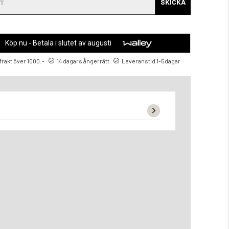
SKICKA
Köp nu - Betala i slutet av augusti
 frakt över 1000:-
14 dagars ångerrätt
Leveranstid 1-5dagar