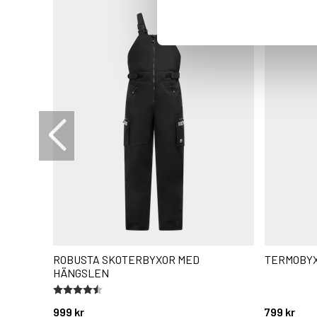
ROBUSTA SKOTERBYXOR MED
TERMOBYX
HÄNGSLEN
Betyg:
4.5 utav 5 stjärnor
999 kr
799 kr