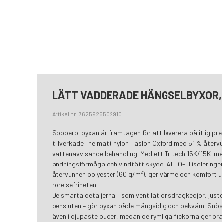
LÄTT VADDERADE HÄNGSELBYXOR,
Artikel nr. 7625925502910
Soppero-byxan är framtagen för att leverera pålitlig pr
tillverkade i helmatt nylon Taslon Oxford med 51 % återvu
vattenavvisande behandling. Med ett Tritech 15K/15K-m
andningsförmåga och vindtätt skydd. ALTO-ullisoleringen
återvunnen polyester (60 g/m²), ger värme och komfort
rörelsefriheten.
De smarta detaljerna – som ventilationsdragkedjor, juste
bensluten – gör byxan både mångsidig och bekväm. Snösk
även i djupaste puder, medan de rymliga fickorna ger prak