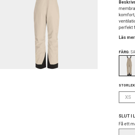
Beskriv
membran
komfort,
ventilat
perfekt 
Läs mer
FÄRG:
S
STORLEK
XS
SLUT I 
Få ett ma