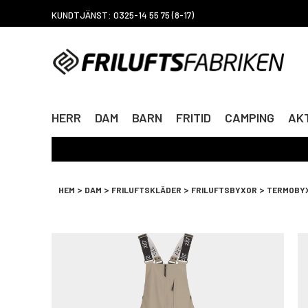
KUNDTJÄNST: 0325-14 55 75 (8-17)
HERR
DAM
BARN
FRITID
CAMPING
AKT
>
>
>
>
HEM
DAM
FRILUFTSKLÄDER
FRILUFTSBYXOR
TERMOBY