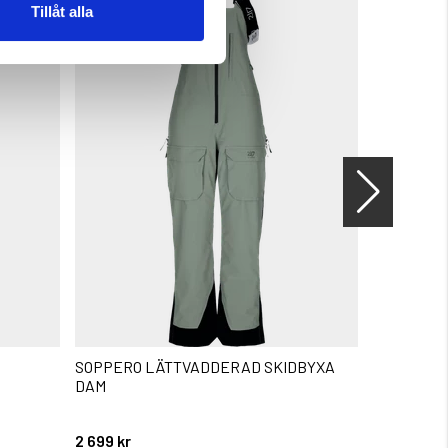
Tillåt alla
SOPPERO LÄTTVADDERAD SKIDBYXA
FODRAD T
DAM
Betyg:
4.3 utav 5 
2 699 kr
399 kr