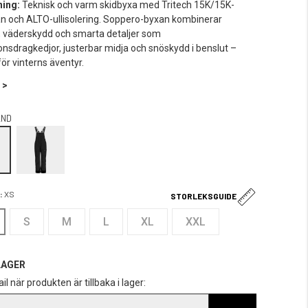
ning:
Teknisk och varm skidbyxa med Tritech 15K/15K-
 och ALTO-ullisolering. Soppero-byxan kombinerar
 väderskydd och smarta detaljer som
ionsdragkedjor, justerbar midja och snöskydd i benslut –
för vinterns äventyr.
 >
AND
:
XS
STORLEKSGUIDE
S
M
L
XL
XXL
LAGER
il när produkten är tillbaka i lager: