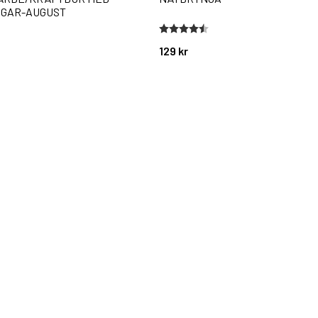
GAR-AUGUST
stjärnor
Betyg:
4.6 utav 5 stjärnor
129 kr