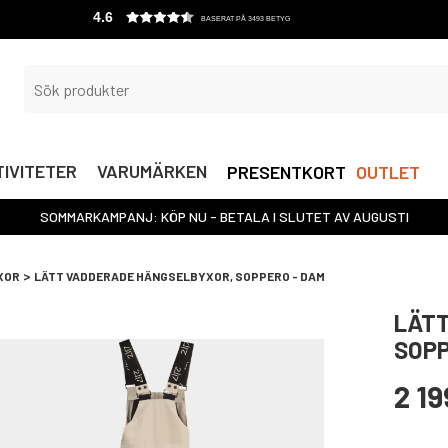
4.6
BASERAT PÅ 3493 BETYG
IVITETER
VARUMÄRKEN
PRESENTKORT
OUTLET
SOMMARKAMPANJ: KÖP NU - BETALA I SLUTET AV AUGUSTI
>
XOR
LÄTT VADDERADE HÄNGSELBYXOR, SOPPERO - DAM
LÄTT
SOPP
2 19