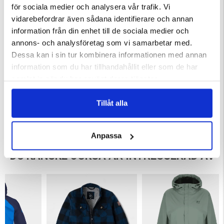
- Två bröstfickor och två sidfickor
för sociala medier och analysera vår trafik. Vi
- Skidkortsficka på nedre vänstra ärmen
vidarebefordrar även sådana identifierare och annan
- Elastiska muddar i ärmsluten och fast dragsko i nederkant
information från din enhet till de sociala medier och
- Fast snölås som förhindrar att snö tränger in
annons- och analysföretag som vi samarbetar med.
- Avtagbar huva och tejpade kritiska sömmar
Dessa kan i sin tur kombinera informationen med annan
information som du har tillhandahållit eller som de har
samlat in när du har använt deras tjänster.
Varumärke
Tillåt alla
Anpassa
DU KANSKE OCKSÅ ÄR INTRESSERAD AV