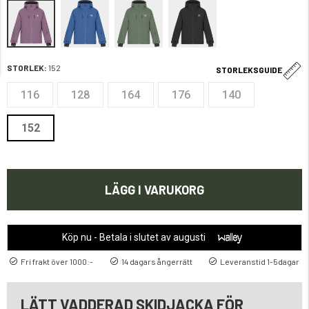
STORLEK:
152
STORLEKSGUIDE
116
128
164
176
140
152
LÄGG I VARUKORG
Köp nu - Betala i slutet av augusti
Fri frakt över 1000:-
14 dagars ångerrätt
Leveranstid 1-5dagar
LÄTT VADDERAD SKIDJACKA FÖR