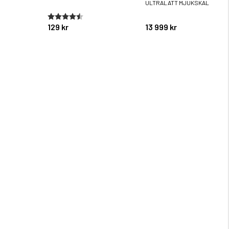
ULTRALÄTT MJUKSKAL
ärnor
Betyg:
4.6 utav 5 stjärnor
129 kr
13 999 kr