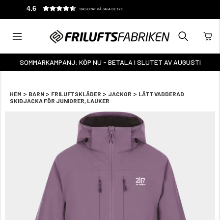
4.6
BASERAT PÅ 3464 BETYG
SOMMARKAMPANJ: KÖP NU - BETALA I SLUTET AV AUGUSTI
>
>
>
>
HEM
BARN
FRILUFTSKLÄDER
JACKOR
LÄTT VADDERAD
SKIDJACKA FÖR JUNIORER, LAUKER