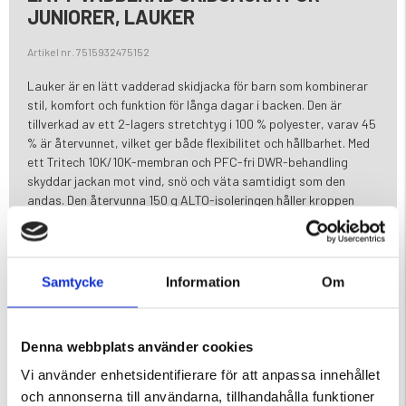
JUNIORER, LAUKER
Artikel nr. 7515932475152
Lauker är en lätt vadderad skidjacka för barn som kombinerar
stil, komfort och funktion för långa dagar i backen. Den är
tillverkad av ett 2-lagers stretchtyg i 100 % polyester, varav 45
% är återvunnet, vilket ger både flexibilitet och hållbarhet. Med
ett Tritech 10K/10K-membran och PFC-fri DWR-behandling
skyddar jackan mot vind, snö och väta samtidigt som den
andas. Den återvunna 150 g ALTO-isoleringen håller kroppen
varm utan att kännas tung. Praktiska detaljer som flera fickor,
snölås, dragsko och avtagbar huva gör Lauker både funktionell
och bekväm – perfekt för aktiva vinterdagar.
Samtycke
Information
Om
Egenskaper
- 2-lagers stretchtyg i 100 % polyester (45 % återvunnet)
- Tritech-membran: 10 000 mm vattentäthet / 10 000 g/m²/24 h
Denna webbplats använder cookies
andningsförmåga
- PFC-fri DWR-behandling för vattenavvisande skydd
Vi använder enhetsidentifierare för att anpassa innehållet
- 150 g ALTO-isolering av 100 % återvunnen polyester
och annonserna till användarna, tillhandahålla funktioner