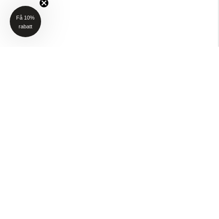
Få 10%
rabatt
NYHETSBREV
Få 10% rabatt på ditt första köp när du anmäler dig till vårt nyhetsbrev
(Gäller ej P4H och Taktält)
Email
SKICKA