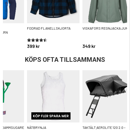
L
FODRAD FLANELLSKJORTA
VISKAFORS REGNJACKA JUNI
BARN
Betyg:
4.6 utav 5 stjärnor
399 kr
349 kr
KÖPS OFTA TILLSAMMANS
R DAMMSUGARE
NÄTBRYNJA
TAKTÄLT AEROLITE 120 2.0 –