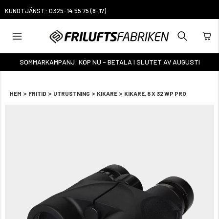
4.6
55 75 (8-17)
SOMMARKAMPANJ: KÖP NU - BETALA I SLUTET AV AUGUSTI
>
>
>
>
HEM
FRITID
UTRUSTNING
KIKARE
KIKARE, 8 X 32 WP PRO