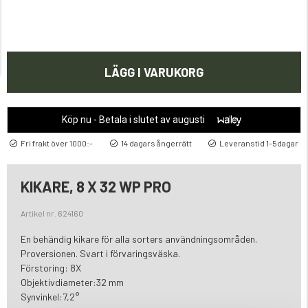
LÄGG I VARUKORG
Köp nu - Betala i slutet av augusti
Fri frakt över 1000:-
14 dagars ångerrätt
Leveranstid 1-5dagar
KIKARE, 8 X 32 WP PRO
Artikel nr. 624160
En behändig kikare för alla sorters användningsområden.
Proversionen. Svart i förvaringsväska.
Förstoring: 8X
Objektivdiameter:32 mm
Synvinkel:7,2°