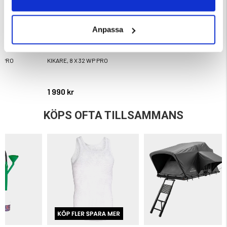
Anpassa
P PRO
KIKARE, 8 X 32 WP PRO
ärnor
1 990 kr
KÖPS OFTA TILLSAMMANS