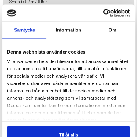
Synfält: 92 m / 915 m
Utgångspupilldiameter:4,1 mm
Ögonavlastning:14 mm
Vattentät:Ja IPX2
Prismatyp: Tak Bak4 prisma
Samtycke
Information
Om
Linsbeläggning :FC
Skymningsvärde:16
Denna webbplats använder cookies
Varumärke
Vi använder enhetsidentifierare för att anpassa innehållet
och annonserna till användarna, tillhandahålla funktioner
för sociala medier och analysera vår trafik. Vi
vidarebefordrar även sådana identifierare och annan
information från din enhet till de sociala medier och
annons- och analysföretag som vi samarbetar med.
DU KANSKE OCKSÅ ÄR INTRESSERAD AV
Dessa kan i sin tur kombinera informationen med annan
information som du har tillhandahållit eller som de har
samlat in när du har använt deras tjänster.
Tillåt alla