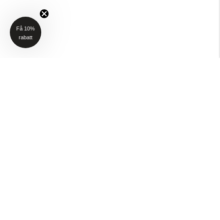
Få 10%
rabatt
NYHETSBREV
Få 10% rabatt på ditt första köp när du anmäler dig till vårt nyhetsbrev
(Gäller ej P4H och Taktält)
Email
SKICKA