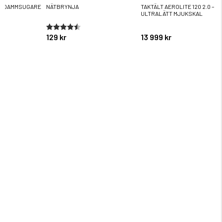
R DAMMSUGARE
NÄTBRYNJA
TAKTÄLT AEROLITE 120 2.0 –
ULTRALÄTT MJUKSKAL
ärnor
Betyg:
4.6 utav 5 stjärnor
129 kr
13 999 kr