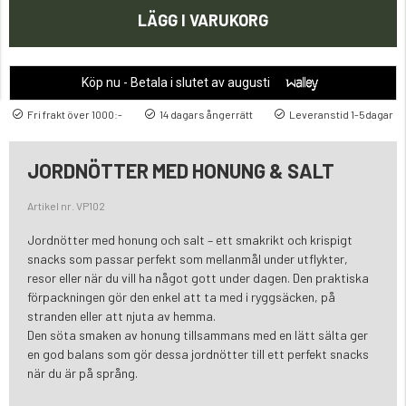
LÄGG I VARUKORG
Köp nu - Betala i slutet av augusti
Fri frakt över 1000:-
14 dagars ångerrätt
Leveranstid 1-5dagar
JORDNÖTTER MED HONUNG & SALT
Artikel nr. VP102
Jordnötter med honung och salt – ett smakrikt och krispigt
snacks som passar perfekt som mellanmål under utflykter,
resor eller när du vill ha något gott under dagen. Den praktiska
förpackningen gör den enkel att ta med i ryggsäcken, på
stranden eller att njuta av hemma.
Den söta smaken av honung tillsammans med en lätt sälta ger
en god balans som gör dessa jordnötter till ett perfekt snacks
när du är på språng.