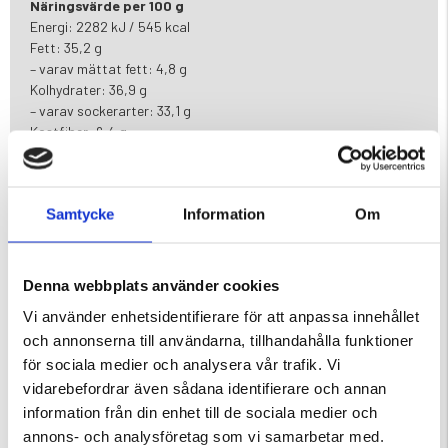
Näringsvärde per 100 g
Energi: 2282 kJ / 545 kcal
Fett: 35,2 g
– varav mättat fett: 4,8 g
Kolhydrater: 36,9 g
– varav sockerarter: 33,1 g
Kostfiber: 6,4 g
Protein: 17,7 g
Salt: 0,9 g
Samtycke
Information
Om
Allergener
Innehåller jordnötter. Kan innehålla spår av andra nötter, mjölk,
soja och spannmål som innehåller gluten.
Denna webbplats använder cookies
Förvaring
Vi använder enhetsidentifierare för att anpassa innehållet
Förvaras svalt och torrt.
och annonserna till användarna, tillhandahålla funktioner
Nettovikt
50 g
för sociala medier och analysera vår trafik. Vi
vidarebefordrar även sådana identifierare och annan
information från din enhet till de sociala medier och
Varumärke
annons- och analysföretag som vi samarbetar med.