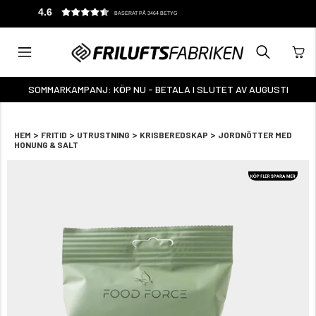
4.6
BASERAT PÅ 3464 BETYG
SOMMARKAMPANJ: KÖP NU - BETALA I SLUTET AV AUGUSTI
>
>
>
>
HEM
FRITID
UTRUSTNING
KRISBEREDSKAP
JORDNÖTTER MED
HONUNG & SALT