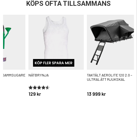
KÖPS OFTA TILLSAMMANS
R DAMMSUGARE
NÄTBRYNJA
TAKTÄLT AEROLITE 120 2.0 –
ULTRALÄTT MJUKSKAL
ärnor
Betyg:
4.6 utav 5 stjärnor
129 kr
13 999 kr