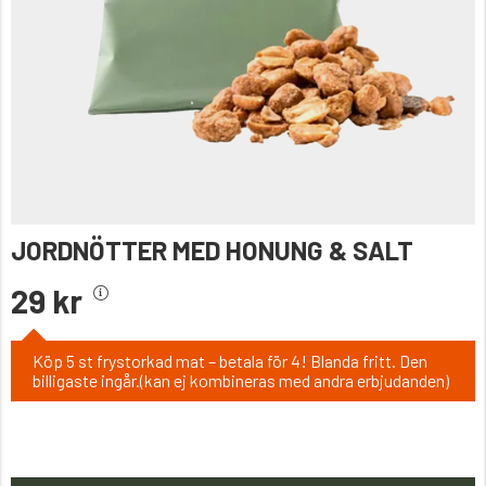
JORDNÖTTER MED HONUNG & SALT
29 kr
Köp 5 st frystorkad mat – betala för 4! Blanda fritt. Den
billigaste ingår.(kan ej kombineras med andra erbjudanden)