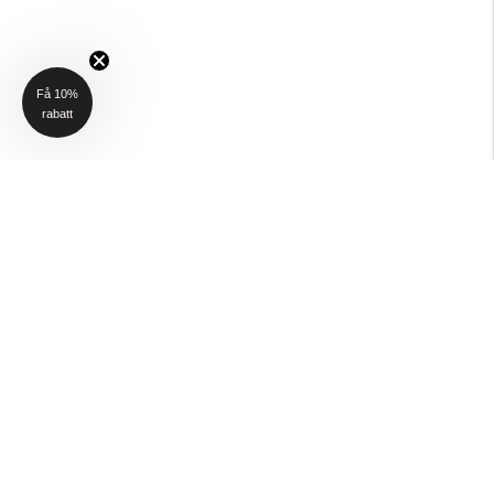
Få 10%
rabatt
NYHETSBREV
Få 10% rabatt på ditt första köp när du anmäler dig till vårt nyhetsbrev
(Gäller ej P4H och Taktält)
Email
SKICKA