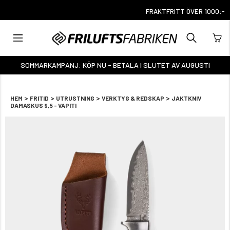
FRAKTFRITT ÖVER 1000:-
SOMMARKAMPANJ: KÖP NU - BETALA I SLUTET AV AUGUSTI
>
>
>
>
HEM
FRITID
UTRUSTNING
VERKTYG & REDSKAP
JAKTKNIV
DAMASKUS 9,5 - VAPITI