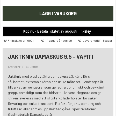
LÄGG I VARUKORG
Köp nu - Betala i slutet av augusti
Fri frakt över 1000:-
14 dagars ångerrätt
Leveranstid 1-5dagar
JAKTKNIV DAMASKUS 9,5 - VAPITI
Artikel nr. 61-690291M
Jaktkniv med blad av äkta damaskusstål, känt för sin
hållbarhet, extrema skärpa och unika mönster. Handtaget är
tillverkat av wengeträ, som ger ett ergonomiskt och bekvämt
grepp, samtidigt som det bidrar till knivens eleganta design.
Kniven levereras med ett slitstarkt läderhölster för säker
förvaring och enkel transport. Perfekt för jakt, camping och
friluftsliv, eller som en uppskattad gåva. Specifikationer:
Bladmaterial: Damaskusstål