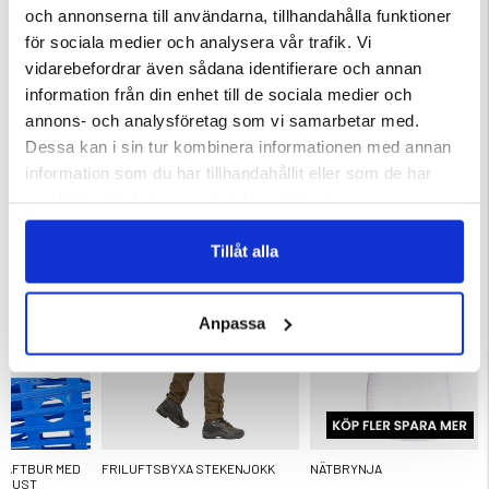
och annonserna till användarna, tillhandahålla funktioner
för sociala medier och analysera vår trafik. Vi
vidarebefordrar även sådana identifierare och annan
information från din enhet till de sociala medier och
R DAMMSUGARE
SVAMPVÄSKA
FILÉKNIV BJÖRK OCH RENHO
annons- och analysföretag som vi samarbetar med.
ärnor
Betyg:
4.3 utav 5 stjärnor
Dessa kan i sin tur kombinera informationen med annan
149 kr
899 kr
information som du har tillhandahållit eller som de har
samlat in när du har använt deras tjänster.
KÖPS OFTA TILLSAMMANS
Tillåt alla
Anpassa
RÄFTBUR MED
FRILUFTSBYXA STEKENJOKK
NÄTBRYNJA
UGUST