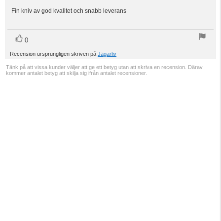
5.0
utav
Fin kniv av god kvalitet och snabb leverans
Recensionstext:
5
stjärnor
röst(er)
Rösta
0
upp
Recension ursprungligen skriven på
Jägarliv
Tänk på att vissa kunder väljer att ge ett betyg utan att skriva en recension. Därav
kommer antalet betyg att skilja sig ifrån antalet recensioner.