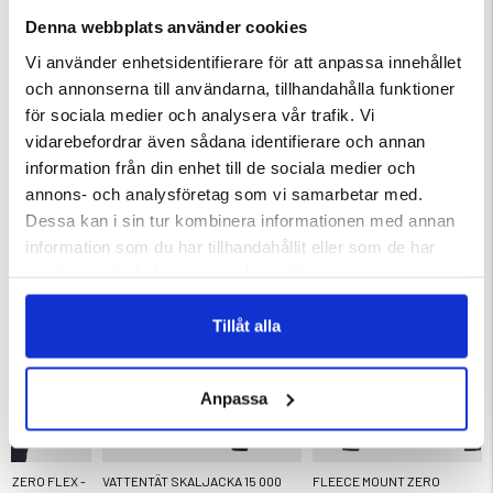
Denna webbplats använder cookies
Varumärke
Vi använder enhetsidentifierare för att anpassa innehållet
Material
och annonserna till användarna, tillhandahålla funktioner
för sociala medier och analysera vår trafik. Vi
vidarebefordrar även sådana identifierare och annan
information från din enhet till de sociala medier och
annons- och analysföretag som vi samarbetar med.
Dessa kan i sin tur kombinera informationen med annan
DU KANSKE OCKSÅ ÄR INTRESSERAD AV
information som du har tillhandahållit eller som de har
samlat in när du har använt deras tjänster.
Tillåt alla
Anpassa
T ZERO FLEX -
VATTENTÄT SKALJACKA 15 000
FLEECE MOUNT ZERO