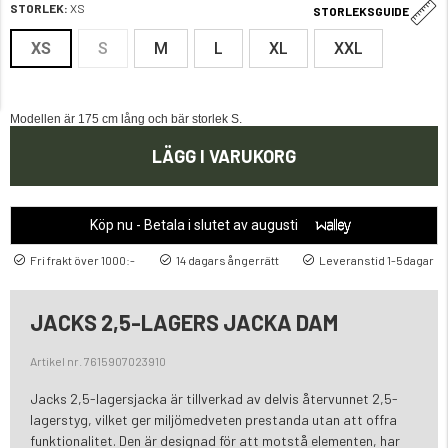
STORLEK:
XS
STORLEKSGUIDE
XS
S
M
L
XL
XXL
Modellen är 175 cm lång och bär storlek S.
LÄGG I VARUKORG
Köp nu - Betala i slutet av augusti
Fri frakt över 1000:-
14 dagars ångerrätt
Leveranstid 1-5dagar
JACKS 2,5-LAGERS JACKA DAM
Artikel nr. 7615907023910
Jacks 2,5-lagersjacka är tillverkad av delvis återvunnet 2,5-
lagerstyg, vilket ger miljömedveten prestanda utan att offra
funktionalitet. Den är designad för att motstå elementen, har