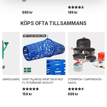
MM
ärnor
Betyg:
4.5 utav 5 stjärnor
699 kr
199 kr
KÖPS OFTA TILLSAMMANS
R DAMMSUGARE
KRÄFTMJÄRDE/KRÄFTBUR MED
STORMKÖK / CAMPINGKÖK –
FLYKTGÅNGAR-AUGUST
GASOL
ärnor
Betyg:
5.0 utav 5 stjärnor
Betyg:
4.4 utav 5 stjärnor
159 kr
699 kr