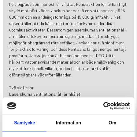
helt tejpade sömmar och en vindtät konstruktion för tillförlitligt
skydd mot hårt väder. Jackan har också en vattenpelare på 15
000 mm och en andningsförmåga på 15 000 g/m²/24h, vilket
säkerställer att du håller dig torr och bekväm under dina
utomhusaktiviteter. Dessutom ger laserskurna ventilationshål i
ärmhålen effektiv temperaturreglering, medan stretchtyget
möjliggör obegränsad rörelsefrihet. Jackan har två sidofickor
för praktisk förvaring, och dess kantband längst ner ger en tajt
passform. Jacks-jackan är behandlad med ett PFC-fritt,
hållbart vattenavvisande material och är både miljövänlig och
mycket funktionell, vilket gör den till ett utmärkt val för
oförutsägbara väderförhållanden.
Två sidfickor
Laserskurna ventilationshål i ärmhålet
Trimning i botten
2,5L skalkonstruktion med ripstop, 95gsm. 100 % polyester (30
% återvunnen)
PFC-fri DWR
Samtycke
Information
Om
Membran 15K/15K