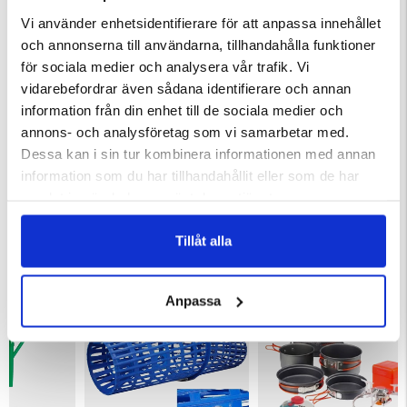
Vi använder enhetsidentifierare för att anpassa innehållet
och annonserna till användarna, tillhandahålla funktioner
för sociala medier och analysera vår trafik. Vi
vidarebefordrar även sådana identifierare och annan
information från din enhet till de sociala medier och
annons- och analysföretag som vi samarbetar med.
Dessa kan i sin tur kombinera informationen med annan
ING
IMPREGNERINGSVAX
GRANINGE WAX
information som du har tillhandahållit eller som de har
ärnor
Betyg:
4.6 utav 5 stjärnor
Betyg:
4.7 utav 5 stjärnor
samlat in när du har använt deras tjänster.
79 kr
149 kr
Tillåt alla
KÖPS OFTA TILLSAMMANS
Anpassa