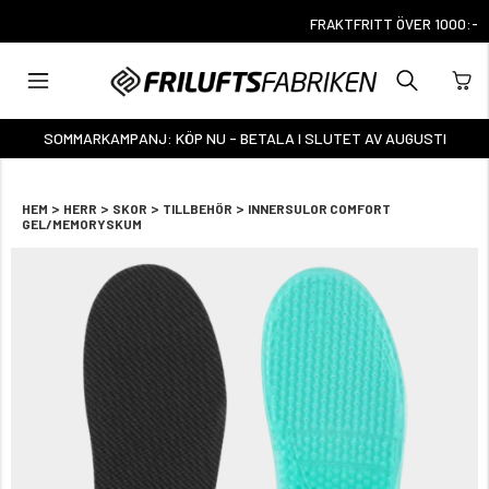
FRAKTFRITT ÖVER 1000:-
SOMMARKAMPANJ: KÖP NU - BETALA I SLUTET AV AUGUSTI
>
>
>
>
HEM
HERR
SKOR
TILLBEHÖR
INNERSULOR COMFORT
GEL/MEMORYSKUM