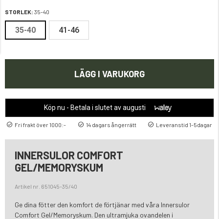
STORLEK:
35-40
35-40
41-46
LÄGG I VARUKORG
Köp nu - Betala i slutet av augusti
Fri frakt över 1000:-
14 dagars ångerrätt
Leveranstid 1-5dagar
INNERSULOR COMFORT
GEL/MEMORYSKUM
Artikel nr. 651045-35/40
Ge dina fötter den komfort de förtjänar med våra Innersulor
Comfort Gel/Memoryskum. Den ultramjuka ovandelen i