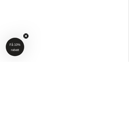
Få 10%
rabatt
NYHETSBREV
Få 10% rabatt på ditt första köp när du anmäler dig till vårt nyhetsbrev
(Gäller ej P4H och Taktält)