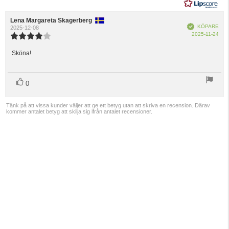
Recensionsförfattare:
Lena Margareta Skagerberg
Recensionsdatum:
Bekräftad
KÖPARE
2025-12-08
Köp
2025-11-24
Recensionsbetyg:
4.0
utav
Sköna!
Recensionstext:
5
stjärnor
röst(er)
Rösta
0
upp
Tänk på att vissa kunder väljer att ge ett betyg utan att skriva en recension. Därav
kommer antalet betyg att skilja sig ifrån antalet recensioner.