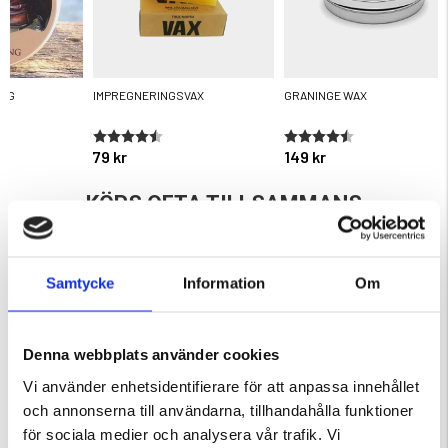
ING
IMPREGNERINGSVAX
GRANINGE WAX
ärnor
Betyg:
4.6 utav 5 stjärnor
Betyg:
4.7 utav 5 stjärnor
79 kr
149 kr
KÖPS OFTA TILLSAMMANS
Samtycke
Information
Om
Denna webbplats använder cookies
Vi använder enhetsidentifierare för att anpassa innehållet
och annonserna till användarna, tillhandahålla funktioner
för sociala medier och analysera vår trafik. Vi
RÄFTBUR MED
BÄRRENSARE FÖR DAMMSUGARE
NÄTBRYNJA