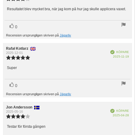
4.0
utav
Resultatet blev mycket bra, när jag kom på hur jag skulle applicera vaxet.
Recensionstext:
5
stjärnor
röst(er)
Rösta
0
upp
Recension ursprungligen skriven på
Jägarliv
Recensionsförfattare:
Rafał Kotlarz
Recensionsdatum:
Bekräftad
KÖPARE
2025-12-01
Köp
2025-11-19
Recensionsbetyg:
5.0
utav
Super
Recensionstext:
5
stjärnor
röst(er)
Rösta
0
upp
Recension ursprungligen skriven på
Jägarliv
Recensionsförfattare:
Jon Andersson
Recensionsdatum:
Bekräftad
KÖPARE
2025-05-16
Köp
2025-04-28
Recensionsbetyg:
4.0
utav
Testar för första gången
Recensionstext:
5