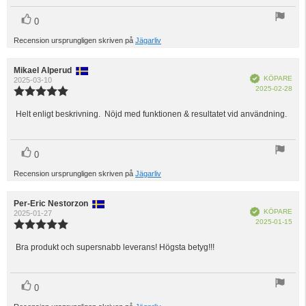
stjärnor
röst(er)
Rösta
0
upp
Recension ursprungligen skriven på
Jägarliv
Recensionsförfattare:
Mikael Alperud
Recensionsdatum:
Bekräftad
KÖPARE
2025-03-10
Köp
2025-02-28
Recensionsbetyg:
5.0
utav
Helt enligt beskrivning. Nöjd med funktionen & resultatet vid användning.
Recensionstext:
5
stjärnor
röst(er)
Rösta
0
upp
Recension ursprungligen skriven på
Jägarliv
Recensionsförfattare:
Per-Eric Nestorzon
Recensionsdatum:
Bekräftad
KÖPARE
2025-01-27
Köp
2025-01-15
Recensionsbetyg:
5.0
utav
Bra produkt och supersnabb leverans! Högsta betyg!!!
Recensionstext:
5
stjärnor
röst(er)
Rösta
0
upp