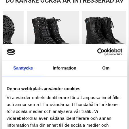
DU KANSKE OCKSÅ ÄR INTRESSERAD AV
Samtycke
Information
Om
HIKER ULTRA
ORSA JAKTKÄNGA GRANINGE
FORSNÄS VANDRINGSKÄNGA
GRANINGE
ärnor
Betyg:
5.0 utav 5 stjärnor
Betyg:
4.8 utav 5 stjärnor
2 295 kr
1 950 kr
Denna webbplats använder cookies
Vi använder enhetsidentifierare för att anpassa innehållet
KÖPS OFTA TILLSAMMANS
och annonserna till användarna, tillhandahålla funktioner
för sociala medier och analysera vår trafik. Vi
vidarebefordrar även sådana identifierare och annan
information från din enhet till de sociala medier och