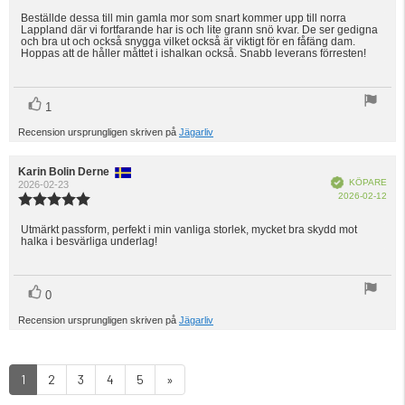
5.0
utav
Beställde dessa till min gamla mor som snart kommer upp till norra
Recensionstext:
Lappland där vi fortfarande har is och lite grann snö kvar. De ser gedigna
5
och bra ut och också snygga vilket också är viktigt för en fåfäng dam.
stjärnor
Hoppas att de håller måttet i ishalkan också. Snabb leverans förresten!
röst(er)
Rösta
1
upp
Recension ursprungligen skriven på
Jägarliv
Recensionsförfattare:
Karin Bolin Derne
Recensionsdatum:
Bekräftad
KÖPARE
2026-02-23
Köp
2026-02-12
Recensionsbetyg:
5.0
utav
Utmärkt passform, perfekt i min vanliga storlek, mycket bra skydd mot
Recensionstext:
halka i besvärliga underlag!
5
stjärnor
röst(er)
Rösta
0
upp
Recension ursprungligen skriven på
Jägarliv
1
2
3
4
5
»