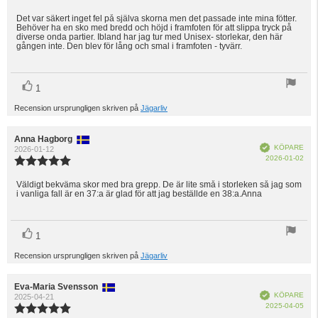
2.0
utav
Det var säkert inget fel på själva skorna men det passade inte mina fötter.
Recensionstext:
Behöver ha en sko med bredd och höjd i framfoten för att slippa tryck på
5
diverse onda partier. Ibland har jag tur med Unisex- storlekar, den här
stjärnor
gången inte. Den blev för lång och smal i framfoten - tyvärr.
röst(er)
Rösta
1
upp
Recension ursprungligen skriven på
Jägarliv
Recensionsförfattare:
Anna Hagborg
Recensionsdatum:
Bekräftad
KÖPARE
2026-01-12
Köp
2026-01-02
Recensionsbetyg:
5.0
utav
Väldigt bekväma skor med bra grepp. De är lite små i storleken så jag som
Recensionstext:
i vanliga fall är en 37:a är glad för att jag beställde en 38:a.Anna
5
stjärnor
röst(er)
Rösta
1
upp
Recension ursprungligen skriven på
Jägarliv
Recensionsförfattare:
Eva-Maria Svensson
Recensionsdatum:
Bekräftad
KÖPARE
2025-04-21
Köp
2025-04-05
Recensionsbetyg: