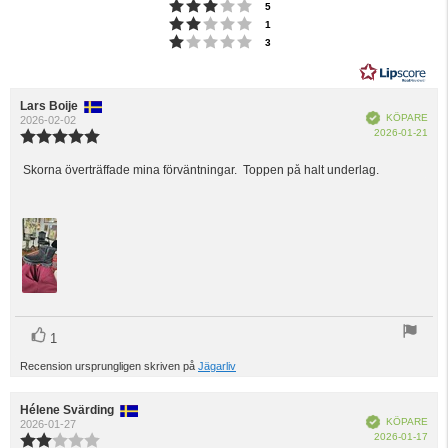
Betyg: 3 utav 5 stjärnor
röster
5
Betyg: 2 utav 5 stjärnor
röster
1
Betyg: 1 utav 5 stjärnor
röster
3
Recensionsförfattare:
Lars Boije
Recensionsdatum:
Bekräftad
KÖPARE
2026-02-02
Köp
2026-01-21
Recensionsbetyg:
5.0
utav
Skorna överträffade mina förväntningar. Toppen på halt underlag.
Recensionstext:
5
stjärnor
röst(er)
Rösta
1
upp
Recension ursprungligen skriven på
Jägarliv
Recensionsförfattare:
Hélene Svärding
Recensionsdatum:
Bekräftad
KÖPARE
2026-01-27
Köp
2026-01-17
Recensionsbetyg: