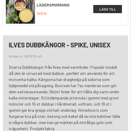
LÄDERSMORNING
LÄGG TILL
149 kr
ILVES DUBBKÄNGOR - SPIKE, UNISEX
Artikel nr. 6311575-40
Svarta Dubbkängor från Ilves med varmfoder. Populär modell
då den är utrustad med dubbar, perfekt att använda för att
motverka halka. Kängorna har dragkedja på sidorna som
hjälpmedel vid påtagning. Bootsen har Tex membran som gör
dem vattenavvisande. Skönt foder för att hålla dig varm under
kalla vinterdagar. Stötdämpande yttersula i gummi med grovt
mönster och 15 st dubbar i hårdmetall, volfram, och 19 st i
gummi ger bra grepp vid halt underlag. Vinterboots som
fungerar bra på sten, betong och kakel då du inte behöver fälla
in några dubbar, men kan ge märken på ömtåliga golv som
träparkett.
Produktfakta