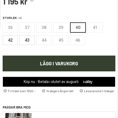
1 195 kr
STORLEK:
40
36
37
38
39
40
41
42
43
44
45
46
LÄGG I VARUKORG
Köp nu - Betala i slutet av augusti
Fri frakt över 1000:-
14 dagars ångerrätt
Leveranstid 1-5dagar
PASSAR BRA MED: