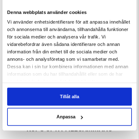
Denna webbplats använder cookies
DU KANSKE OCKSÅ ÄR INTRESSERAD AV
Vi använder enhetsidentifierare för att anpassa innehållet
och annonserna till användarna, tillhandahålla funktioner
för sociala medier och analysera vår trafik. Vi
vidarebefordrar även sådana identifierare och annan
information från din enhet till de sociala medier och
annons- och analysföretag som vi samarbetar med.
Dessa kan i sin tur kombinera informationen med annan
information som du har tillhandahållit eller som de har
samlat in när du har använt deras tjänster.
L REFLEX -
HUNDSKÅLSHÅLLARE
STORMSKRUV/HUNDPINNE
Tillåt alla
ärnor
Betyg:
4.5 utav 5 stjärnor
29 kr
49 kr
Anpassa
KÖPS OFTA TILLSAMMANS