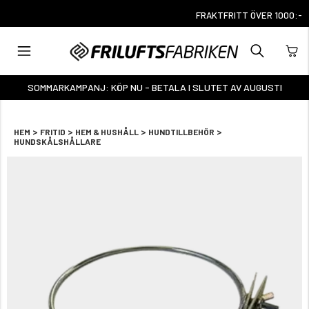
FRAKTFRITT ÖVER 1000:-
SOMMARKAMPANJ: KÖP NU - BETALA I SLUTET AV AUGUSTI
>
>
>
>
HEM
FRITID
HEM & HUSHÅLL
HUNDTILLBEHÖR
HUNDSKÅLSHÅLLARE