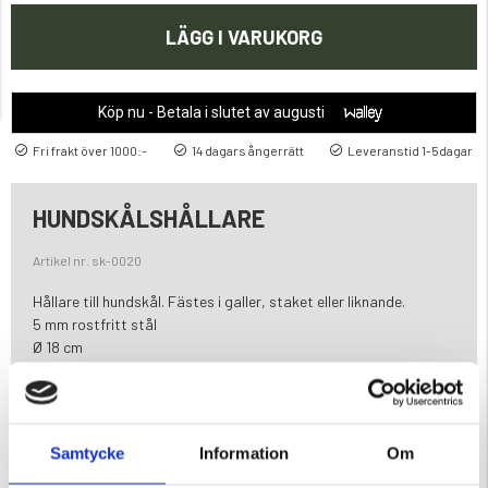
LÄGG I VARUKORG
Köp nu - Betala i slutet av augusti
Fri frakt över 1000:-
14 dagars ångerrätt
Leveranstid 1-5dagar
HUNDSKÅLSHÅLLARE
Artikel nr. sk-0020
Hållare till hundskål. Fästes i galler, staket eller liknande.
5 mm rostfritt stål
Ø 18 cm
Varumärke
Samtycke
Information
Om