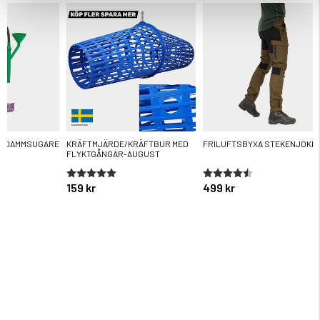
R DAMMSUGARE
KRÄFTMJÄRDE/KRÄFTBUR MED
FRILUFTSBYXA STEKENJOKK
FLYKTGÅNGAR-AUGUST
ärnor
Betyg:
5.0 utav 5 stjärnor
Betyg:
4.3 utav 5 stjärnor
159 kr
499 kr