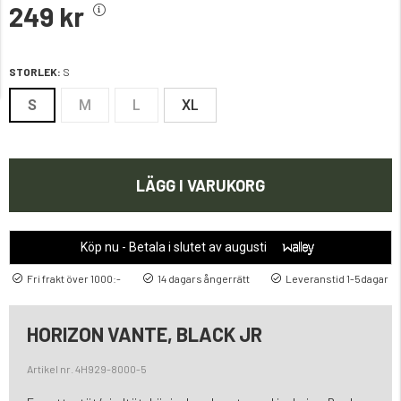
249 kr
STORLEK:
S
S
M
L
XL
LÄGG I VARUKORG
Köp nu - Betala i slutet av augusti
Fri frakt över 1000:-
14 dagars ångerrätt
Leveranstid 1-5dagar
HORIZON VANTE, BLACK JR
Artikel nr. 4H929-8000-5