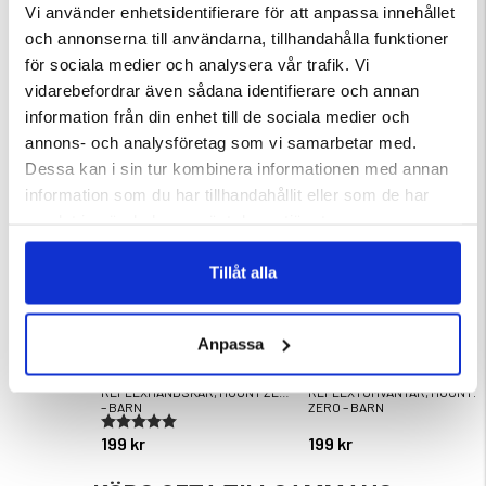
Vi använder enhetsidentifierare för att anpassa innehållet
och annonserna till användarna, tillhandahålla funktioner
för sociala medier och analysera vår trafik. Vi
vidarebefordrar även sådana identifierare och annan
information från din enhet till de sociala medier och
DU KANSKE OCKSÅ ÄR INTRESSERAD AV
annons- och analysföretag som vi samarbetar med.
Dessa kan i sin tur kombinera informationen med annan
information som du har tillhandahållit eller som de har
samlat in när du har använt deras tjänster.
Tillåt alla
Anpassa
 AUCLAIR -
VINTERFODRADE
VINTERFODRADE
REFLEXHANDSKAR, MOUNT ZERO
REFLEXTUMVANTAR, MOUNT
– BARN
ZERO – BARN
ärnor
Betyg:
5.0 utav 5 stjärnor
199 kr
199 kr