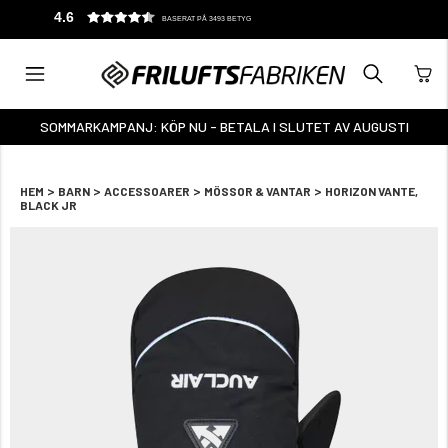
4.6
BASERAT PÅ 3493 BETYG
SOMMARKAMPANJ: KÖP NU - BETALA I SLUTET AV AUGUSTI
>
>
>
>
HEM
BARN
ACCESSOARER
MÖSSOR & VANTAR
HORIZON VANTE,
BLACK JR