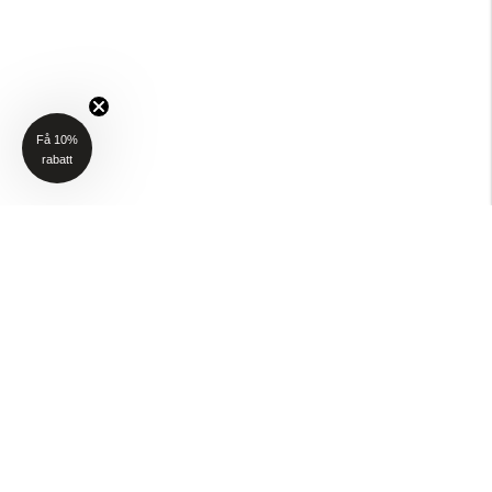
Få 10%
rabatt
NYHETSBREV
Få 10% rabatt på ditt första köp när du anmäler dig till vårt nyhetsbrev
(Gäller ej P4H och Taktält)
Email