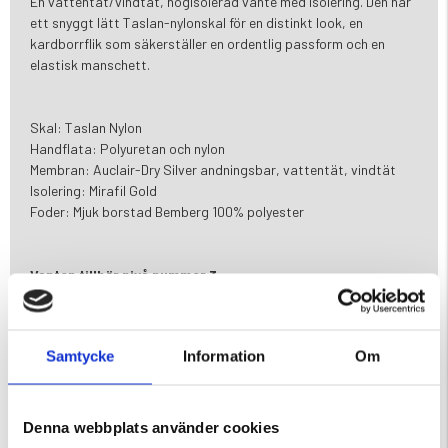
En vattentät/vindtät, högisolerad vante med isolering. Den har
ett snyggt lätt Taslan-nylonskal för en distinkt look, en
kardborrflik som säkerställer en ordentlig passform och en
elastisk manschett.
Skal: Taslan Nylon
Handflata: Polyuretan och nylon
Membran: Auclair-Dry Silver andningsbar, vattentät, vindtät
Isolering: Mirafil Gold
Foder: Mjuk borstad Bemberg 100% polyester
Vanten tillhör nivå nummer 3
Nivå 3: När dagarna blir kyligare och vinden är starkare är
denna värmenivå bäst om dina händer inte är vana vid att
hantera kylan. Perfekt för alla vinteraktiviteter, från skidåkning,
Samtycke
Information
Om
naturupplevelsen till touring.
Varumärke
Denna webbplats använder cookies