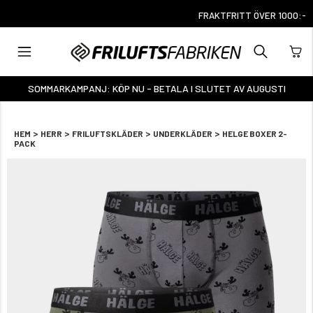
FRAKTFRITT ÖVER 1000:-
SOMMARKAMPANJ: KÖP NU - BETALA I SLUTET AV AUGUSTI
>
>
>
>
HEM
HERR
FRILUFTSKLÄDER
UNDERKLÄDER
HELGE BOXER 2-
PACK