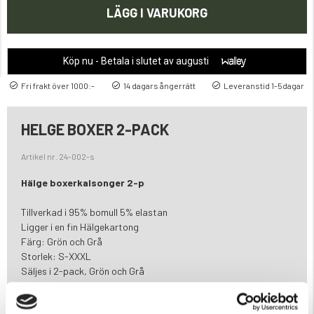
LÄGG I VARUKORG
Köp nu - Betala i slutet av augusti
Fri frakt över 1000:-
14 dagars ångerrätt
Leveranstid 1-5dagar
HELGE BOXER 2-PACK
Artikel nr. 24-002-s
Hälge boxerkalsonger 2-p
Tillverkad i 95% bomull 5% elastan
Ligger i en fin Hälgekartong
Färg: Grön och Grå
Storlek: S-XXXL
Säljes i 2-pack, Grön och Grå