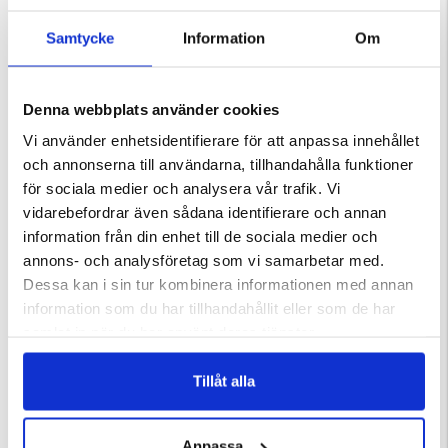
Varumärke
Samtycke
Information
Om
Material
Skötselråd
Denna webbplats använder cookies
Vi använder enhetsidentifierare för att anpassa innehållet
och annonserna till användarna, tillhandahålla funktioner
för sociala medier och analysera vår trafik. Vi
DU KANSKE OCKSÅ ÄR INTRESSERAD AV
vidarebefordrar även sådana identifierare och annan
information från din enhet till de sociala medier och
annons- och analysföretag som vi samarbetar med.
Dessa kan i sin tur kombinera informationen med annan
information som du har tillhandahållit eller som de har
samlat in när du har använt deras tjänster.
Tillåt alla
Anpassa
XER
HERRBOXER BAMBU 3-PACK
BOXERKALSONGER ÄLG - 3-P