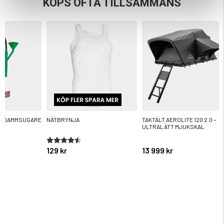
KÖPS OFTA TILLSAMMANS
R DAMMSUGARE
NÄTBRYNJA
TAKTÄLT AEROLITE 120 2.0 –
ULTRALÄTT MJUKSKAL
ärnor
Betyg:
4.6 utav 5 stjärnor
129 kr
13 999 kr