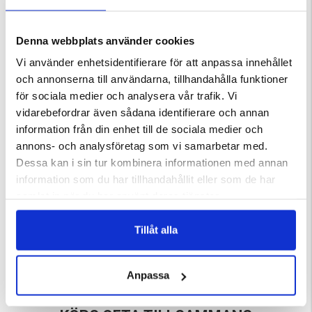
Denna webbplats använder cookies
Vi använder enhetsidentifierare för att anpassa innehållet
DU KANSKE OCKSÅ ÄR INTRESSERAD AV
och annonserna till användarna, tillhandahålla funktioner
för sociala medier och analysera vår trafik. Vi
vidarebefordrar även sådana identifierare och annan
information från din enhet till de sociala medier och
annons- och analysföretag som vi samarbetar med.
Dessa kan i sin tur kombinera informationen med annan
information som du har tillhandahållit eller som de har
samlat in när du har använt deras tjänster.
Tillåt alla
ING
GRANINGE WAX
IMPREGNERINGSVAX
ärnor
Betyg:
4.7 utav 5 stjärnor
Betyg:
4.6 utav 5 stjärnor
Anpassa
149 kr
79 kr