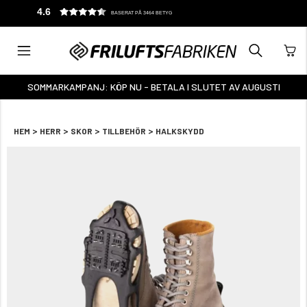
4.6
BASERAT PÅ 3464 BETYG
SOMMARKAMPANJ: KÖP NU - BETALA I SLUTET AV AUGUSTI
>
>
>
>
HEM
HERR
SKOR
TILLBEHÖR
HALKSKYDD