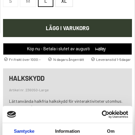
S
M
L
XL
LÄGG I VARUKORG
Köp nu - Betala i slutet av augusti
Fri frakt över 1000:-
14 dagars ångerrätt
Leveranstid 1-5dagar
HALKSKYDD
Artikel nr. 236050-Large
Lättanvända halkfria halkskydd för vinteraktiviteter utomhus.
Bra grepp på hal is och packad snö.
Varumärke
Samtycke
Information
Om