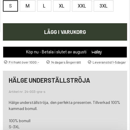
S
M
L
XL
XXL
3XL
LÄGG I VARUKORG
Köp nu - Betala i slutet av augusti
Fri frakt över 1000:-
14 dagars ångerrätt
Leveranstid 1-5dagar
HÄLGE UNDERSTÄLLSTRÖJA
Artikel nr. 24-003-gra-s
Hälge underställströja, den perfekta presenten. Tillverkad 100%
kammad bomull.
100% bomull
S-3XL