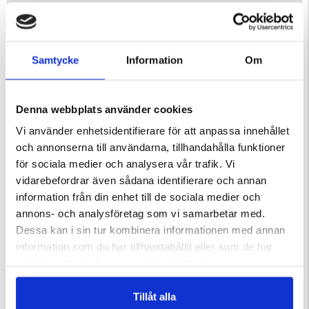
Finns i färgera grön och grå.
Samtycke
Information
Om
Varumärke
Denna webbplats använder cookies
Material
Vi använder enhetsidentifierare för att anpassa innehållet
och annonserna till användarna, tillhandahålla funktioner
för sociala medier och analysera vår trafik. Vi
vidarebefordrar även sådana identifierare och annan
information från din enhet till de sociala medier och
DU KANSKE OCKSÅ ÄR INTRESSERAD AV
annons- och analysföretag som vi samarbetar med.
Dessa kan i sin tur kombinera informationen med annan
information som du har tillhandahållit eller som de har
samlat in när du har använt deras tjänster.
Tillåt alla