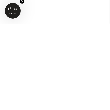
Få 10%
rabatt
NYHETSBREV
Få 10% rabatt på ditt första köp när du anmäler dig till vårt nyhetsbrev
(Gäller ej P4H och Taktält)
Email
SKICKA