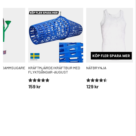
R DAMMSUGARE
KRÄFTMJÄRDE/KRÄFTBUR MED
NÄTBRYNJA
FLYKTGÅNGAR-AUGUST
ärnor
Betyg:
5.0 utav 5 stjärnor
Betyg:
4.6 utav 5 stjärnor
159 kr
129 kr