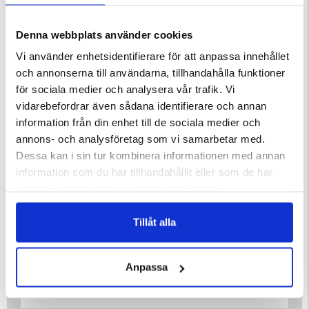
fotparti är förstärkt med ett yttre lager av gummi, vilket ökar
hållbarheten och skyddet mot slitage.
Denna webbplats använder cookies
Den har ett följsamt textilfoder, en urtagbar innersula och en
Vi använder enhetsidentifierare för att anpassa innehållet
Vibram®-yttersula som ger effektiv stötdämpning och ett
och annonserna till användarna, tillhandahålla funktioner
säkert grepp på varierande underlag. Abisko är försedd med ett
för sociala medier och analysera vår trafik. Vi
Sympatex®-membran som är både vindtätt och isolerande,
samtidigt som det andas och säkerställer fullständig
vidarebefordrar även sådana identifierare och annan
vattentäthet.
information från din enhet till de sociala medier och
Löstagbar innersula
annons- och analysföretag som vi samarbetar med.
Högt skaft med extra vaddering
Dessa kan i sin tur kombinera informationen med annan
Tillverkad i läder, 100% vattentät
information som du har tillhandahållit eller som de har
Gummiförstärkning runt foten
samlat in när du har använt deras tjänster.
Vibramsula för utmärkt grepp
Läst: Normal
Vikt per känga: ca 776 g i storlek 42
Tillåt alla
Skafthöjd: ca 26 cm i storlek 42
Anpassa
Varumärke