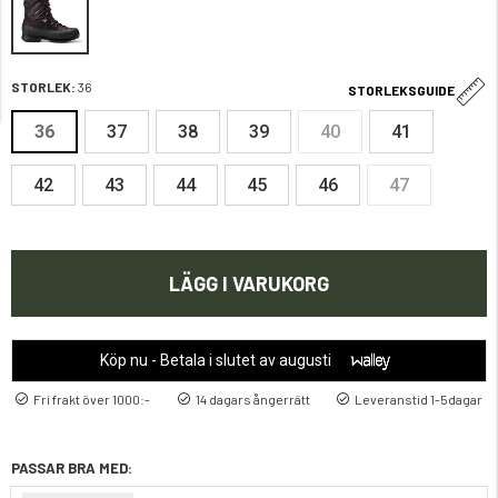
STORLEK:
36
STORLEKSGUIDE
36
37
38
39
40
41
42
43
44
45
46
47
LÄGG I VARUKORG
Köp nu - Betala i slutet av augusti
Fri frakt över 1000:-
14 dagars ångerrätt
Leveranstid 1-5dagar
PASSAR BRA MED: