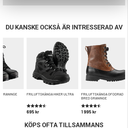
DU KANSKE OCKSÅ ÄR INTRESSERAD AV
 GRANINGE
FRILUFTSKÄNGA HIKER ULTRA
FRILUFTSKÄNGA OFODRAD
BRED GRANINGE
ärnor
Betyg:
4.6 utav 5 stjärnor
Betyg:
4.7 utav 5 stjärnor
695 kr
1 995 kr
KÖPS OFTA TILLSAMMANS