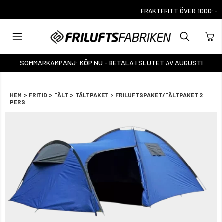
FRAKTFRITT ÖVER 1000:-
SOMMARKAMPANJ: KÖP NU - BETALA I SLUTET AV AUGUSTI
>
>
>
>
HEM
FRITID
TÄLT
TÄLTPAKET
FRILUFTSPAKET/TÄLTPAKET 2
PERS