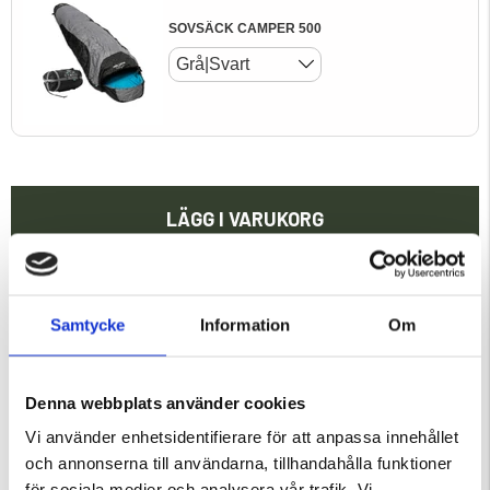
SOVSÄCK CAMPER 500
Grå|Svart
LÄGG I VARUKORG
Köp nu - Betala i slutet av augusti
Samtycke
Information
Om
Fri frakt över 1000:-
14 dagars ångerrätt
Leveranstid 1-5dagar
Denna webbplats använder cookies
Vi använder enhetsidentifierare för att anpassa innehållet
FRILUFTSPAKET/TÄLTPAKET 2 PERS
och annonserna till användarna, tillhandahålla funktioner
för sociala medier och analysera vår trafik. Vi