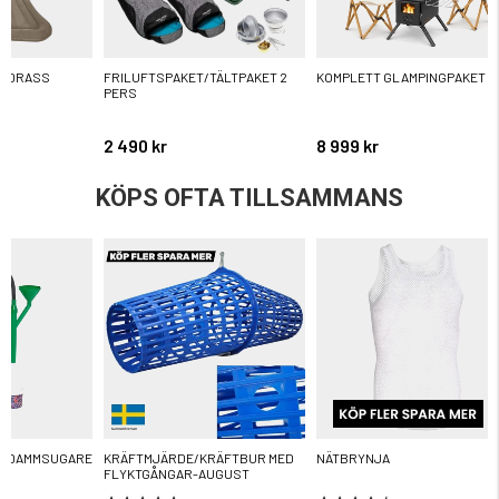
MADRASS
FRILUFTSPAKET/TÄLTPAKET 2
KOMPLETT GLAMPINGPAKET
PERS
2 490 kr
8 999 kr
KÖPS OFTA TILLSAMMANS
R DAMMSUGARE
KRÄFTMJÄRDE/KRÄFTBUR MED
NÄTBRYNJA
FLYKTGÅNGAR-AUGUST