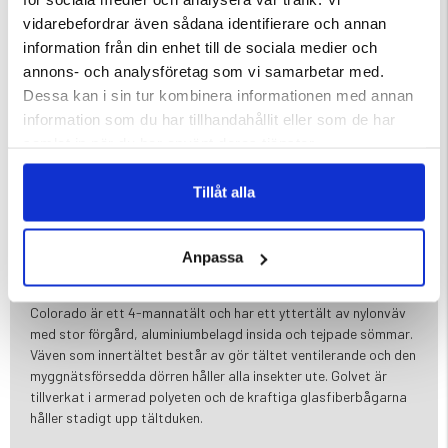
Artikel nr. FRILUFTSPAKET
vidarebefordrar även sådana identifierare och annan
Vi har plockat ihop ett mycket prisvärt friluftspaket bestående
information från din enhet till de sociala medier och
av:
annons- och analysföretag som vi samarbetar med.
Dessa kan i sin tur kombinera informationen med annan
1 st 4-manna tält Colorado
information som du har tillhandahållit eller som de har
2 st liggunderlag 180X50X0,8 cm
samlat in när du har använt deras tjänster.
2 st Sovsäck Camper 500
1st komplett stormkök för matlagning utomhus
1 st solcellslampa /tältlampa.
Tillåt alla
2 st tallrikslådor. Tallrikar, Bestick, Kryddburk, Kåsa,
Skärbräda.
Anpassa
Info om tält:
Colorado är ett 4-mannatält och har ett yttertält av nylonväv
med stor förgård, aluminiumbelagd insida och tejpade sömmar.
Väven som innertältet består av gör tältet ventilerande och den
myggnätsförsedda dörren håller alla insekter ute. Golvet är
tillverkat i armerad polyeten och de kraftiga glasfiberbågarna
håller stadigt upp tältduken.