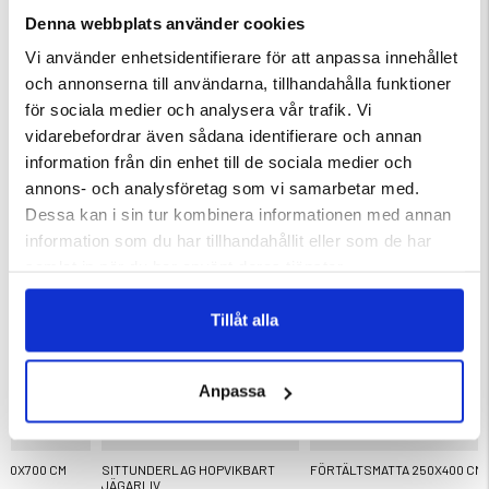
Denna webbplats använder cookies
Vi använder enhetsidentifierare för att anpassa innehållet
Varumärke
och annonserna till användarna, tillhandahålla funktioner
för sociala medier och analysera vår trafik. Vi
vidarebefordrar även sådana identifierare och annan
information från din enhet till de sociala medier och
annons- och analysföretag som vi samarbetar med.
DU KANSKE OCKSÅ ÄR INTRESSERAD AV
Dessa kan i sin tur kombinera informationen med annan
information som du har tillhandahållit eller som de har
samlat in när du har använt deras tjänster.
Tillåt alla
Anpassa
350X700 CM
SITTUNDERLAG HOPVIKBART
FÖRTÄLTSMATTA 250X400 CM
JÄGARLIV