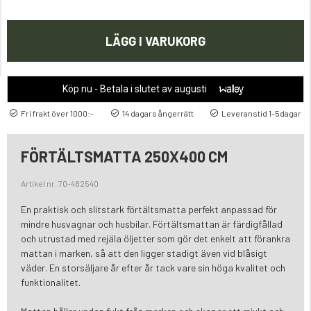
LÄGG I VARUKORG
Köp nu - Betala i slutet av augusti
Fri frakt över 1000:-
14 dagars ångerrätt
Leveranstid 1-5dagar
FÖRTÄLTSMATTA 250X400 CM
Artikel nr. 70-482540
En praktisk och slitstark förtältsmatta perfekt anpassad för
mindre husvagnar och husbilar. Förtältsmattan är färdigfållad
och utrustad med rejäla öljetter som gör det enkelt att förankra
mattan i marken, så att den ligger stadigt även vid blåsigt
väder. En storsäljare år efter år tack vare sin höga kvalitet och
funktionalitet.