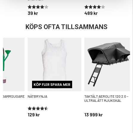
Betyg:
4.0 utav 5 stjärnor
Betyg:
4.0 utav 5 stjärnor
39 kr
489 kr
KÖPS OFTA TILLSAMMANS
R DAMMSUGARE
NÄTBRYNJA
TAKTÄLT AEROLITE 120 2.0 –
ULTRALÄTT MJUKSKAL
ärnor
Betyg:
4.6 utav 5 stjärnor
129 kr
13 999 kr