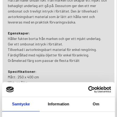
Mattan håller undan fukt från marken och skapar ett mjukt och
behagligt underlag att gå på. Dessutom ger den ett mer
ombonat och trevligt intryck i förtältet. Den är tillverkad i
avtorkningsbart material som är lätt att hålla rent och
levereras med en praktisk förvaringsväska.
Egenskaper:
Håller fukten borta från marken och ger ett mjukt underlag.
Ger ett ombonat intryck i förtältet.
Tillverkad i avtorkningsbart material för enkel rengöring.
Färdigfållad med rejäla öljetter för enkel förankring.
Gråmelerad färg som passar de flesta förtält
Specifikationer:
Mått: 250 x 400 cm
Vikt: ca 3 kg
Färg: Gråmelerad
Skötselråd:
Använd gärna en presenning under mattan för att förhindra att
Samtycke
Information
Om
fukt och smuts tränger upp.
Se till att mattan är torr innan den viks ihop och förvaras i den
medföljande väskan.