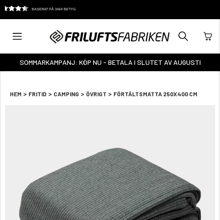
KUNDTJÄNST: 0325-14 55 75 (8-17)
SOMMARKAMPANJ: KÖP NU - BETALA I SLUTET AV AUGUSTI
>
>
>
>
HEM
FRITID
CAMPING
ÖVRIGT
FÖRTÄLTSMATTA 250X400 CM