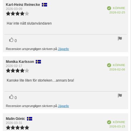
Recensionsförfattare:
Karl-Heinz Reinecke
Recensionsdatum:
Bekräftad
KÖPARE
2026-03-09
Köp
2026-02-25
Recensionsbetyg:
4.0
utav
Har inte nått slutanvändaren
Recensionstext:
5
stjärnor
röst(er)
Rösta
0
upp
Recension ursprungligen skriven på
Jägarliv
Recensionsförfattare:
Monika Karlsson
Recensionsdatum:
Bekräftad
KÖPARE
2026-02-17
Köp
2026-02-06
Recensionsbetyg:
4.0
utav
Kanske lite liten för storleken....annars bra!
Recensionstext:
5
stjärnor
röst(er)
Rösta
0
upp
Recension ursprungligen skriven på
Jägarliv
Recensionsförfattare:
Malin Gönic
Recensionsdatum:
Bekräftad
KÖPARE
2026-03-31
Köp
2026-03-15
Recensionsbetyg: