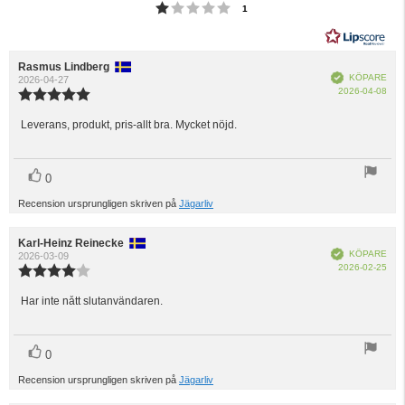
Betyg: 1 utav 5 stjärnor
röster
1
Recensionsförfattare:
Rasmus Lindberg
Recensionsdatum:
Bekräftad
KÖPARE
2026-04-27
Köp
2026-04-08
Recensionsbetyg:
5.0
utav
Leverans, produkt, pris-allt bra. Mycket nöjd.
Recensionstext:
5
stjärnor
röst(er)
Rösta
0
upp
Recension ursprungligen skriven på
Jägarliv
Recensionsförfattare:
Karl-Heinz Reinecke
Recensionsdatum:
Bekräftad
KÖPARE
2026-03-09
Köp
2026-02-25
Recensionsbetyg:
4.0
utav
Har inte nått slutanvändaren.
Recensionstext:
5
stjärnor
röst(er)
Rösta
0
upp
Recension ursprungligen skriven på
Jägarliv