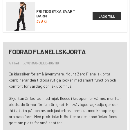
FRITIDSBYXA SVART
BARN
LÄGG TILL
399 kr
FODRAD FLANELLSKJORTA
Artikel nr. J781358-BLUE-110/116
En klassiker för små äventyrare. Mount Zero Flanellskjorta
kombinerar den tidlösa rutiga looken med smart funktion och
komfort för vardag och lek utomhus.
Skjortan är fodrad med mjuk fleece i kroppen för värme, men har
ofodrade ärmar för full rörlighet. En tvåvägsdragkedja gör den
lätt att ta på och av, och justerbara ärmslut med knappar ger
bra passform. Med praktiska bröstfickor och handfickor finns
gott om plats för små skatter.