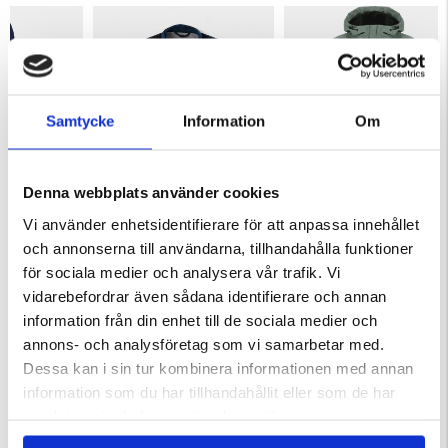
Samtycke
Information
Om
Denna webbplats använder cookies
L
FODRAD FLANELLSKJORTA
VISKAFORS REGNJACKA JUNI
BARN
Vi använder enhetsidentifierare för att anpassa innehållet
Betyg:
4.6 utav 5 stjärnor
och annonserna till användarna, tillhandahålla funktioner
399 kr
349 kr
för sociala medier och analysera vår trafik. Vi
vidarebefordrar även sådana identifierare och annan
KÖPS OFTA TILLSAMMANS
information från din enhet till de sociala medier och
annons- och analysföretag som vi samarbetar med.
Dessa kan i sin tur kombinera informationen med annan
information som du har tillhandahållit eller som de har
samlat in när du har använt deras tjänster.