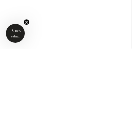
Få 10%
rabatt
NYHETSBREV
Få 10% rabatt på ditt första köp när du anmäler dig till vårt nyhetsbrev
(Gäller ej P4H och Taktält)
Email
SKICKA