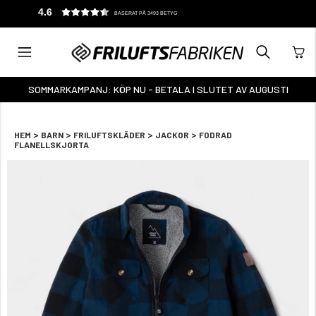
4.6
BASERAT PÅ 3493 BETYG
SOMMARKAMPANJ: KÖP NU - BETALA I SLUTET AV AUGUSTI
>
>
>
>
HEM
BARN
FRILUFTSKLÄDER
JACKOR
FODRAD
FLANELLSKJORTA