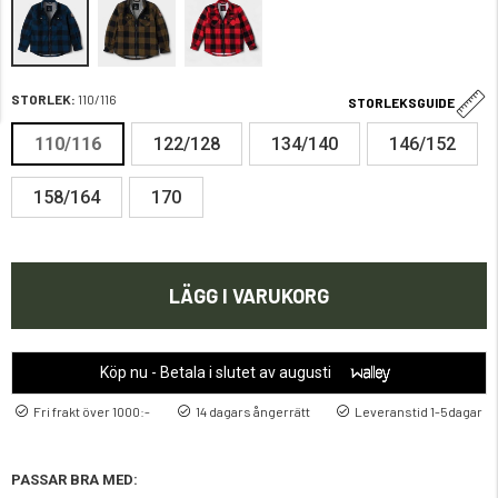
STORLEK:
110/116
STORLEKSGUIDE
110/116
122/128
134/140
146/152
158/164
170
LÄGG I VARUKORG
Köp nu - Betala i slutet av augusti
Fri frakt över 1000:-
14 dagars ångerrätt
Leveranstid 1-5dagar
PASSAR BRA MED: