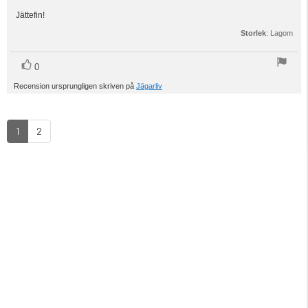
5.0
utav
Jättefin!
Recensionstext:
5
Storlek
: Lagom
stjärnor
röst(er)
Rösta
0
upp
Recension ursprungligen skriven på
Jägarliv
1
2