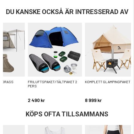
DU KANSKE OCKSÅ ÄR INTRESSERAD AV
MADRASS
FRILUFTSPAKET/TÄLTPAKET 2
KOMPLETT GLAMPINGPAKET
PERS
2 490 kr
8 999 kr
KÖPS OFTA TILLSAMMANS