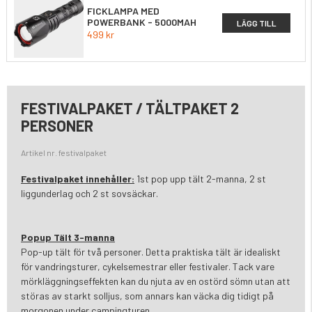
FICKLAMPA MED
POWERBANK - 5000MAH
LÄGG TILL
499 kr
FESTIVALPAKET / TÄLTPAKET 2
PERSONER
Artikel nr. festivalpaket
Festivalpaket innehåller:
1st pop upp tält 2-manna, 2 st
liggunderlag och 2 st sovsäckar.
Popup Tält 3-manna
Pop-up tält för två personer. Detta praktiska tält är idealiskt
för vandringsturer, cykelsemestrar eller festivaler. Tack vare
mörkläggningseffekten kan du njuta av en ostörd sömn utan att
störas av starkt solljus, som annars kan väcka dig tidigt på
morgonen under campingturen.