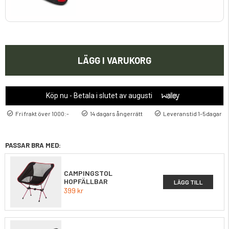
LÄGG I VARUKORG
Köp nu - Betala i slutet av augusti
Fri frakt över 1000:-
14 dagars ångerrätt
Leveranstid 1-5dagar
PASSAR BRA MED:
CAMPINGSTOL
HOPFÄLLBAR
LÄGG TILL
399 kr