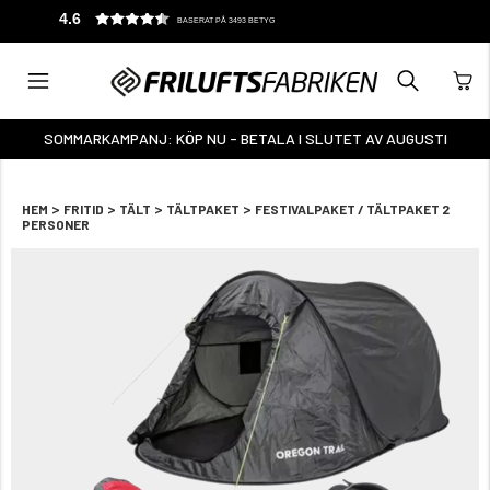
4.6
BASERAT PÅ 3493 BETYG
SOMMARKAMPANJ: KÖP NU - BETALA I SLUTET AV AUGUSTI
>
>
>
>
HEM
FRITID
TÄLT
TÄLTPAKET
FESTIVALPAKET / TÄLTPAKET 2
PERSONER