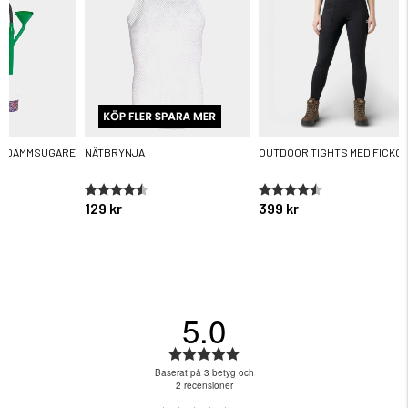
R DAMMSUGARE
NÄTBRYNJA
OUTDOOR TIGHTS MED FICKO
ärnor
Betyg:
4.6 utav 5 stjärnor
Betyg:
4.3 utav 5 stjärnor
129 kr
399 kr
5.0
Betyg:
5.0
Baserat på 3 betyg och
utav
2 recensioner
5