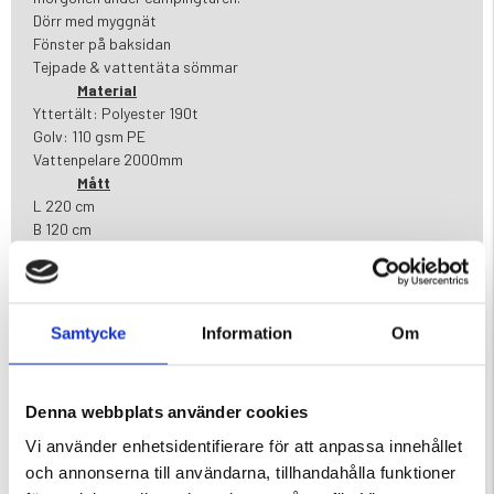
Dörr med myggnät
Fönster på baksidan
Tejpade & vattentäta sömmar
Material
Yttertält: Polyester 190t
Golv: 110 gsm PE
Vattenpelare 2000mm
Mått
L 220 cm
B 120 cm
H 95cm
Vikt: 1,55 kg
Pack mått= ca 68cm i diameter
Liggunderlag klassisk,10mm
Samtycke
Information
Om
Liggunderlag tillverkade av ett vattenavvisande material med
god isoleringsförmåga. Levereras med två stycken gummiband.
Storlek: 180 x 50 cm
Denna webbplats använder cookies
Sovsäck 200 Ekerum
Vi använder enhetsidentifierare för att anpassa innehållet
Sovsäck för vår- och sommarbruk.
och annonserna till användarna, tillhandahålla funktioner
Denna modell har en hellång 2-vägs dragkedja samt en