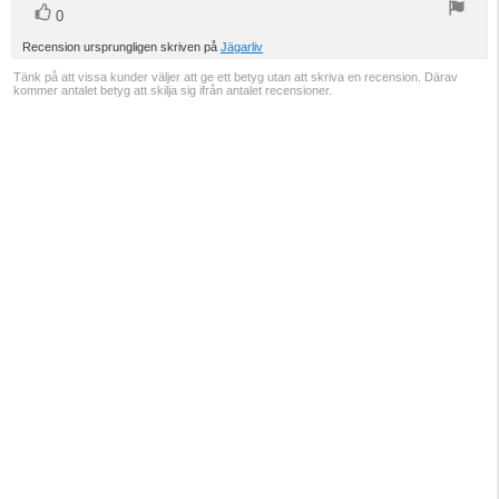
röst(er)
Rösta
0
upp
Recension ursprungligen skriven på
Jägarliv
Tänk på att vissa kunder väljer att ge ett betyg utan att skriva en recension. Därav
kommer antalet betyg att skilja sig ifrån antalet recensioner.