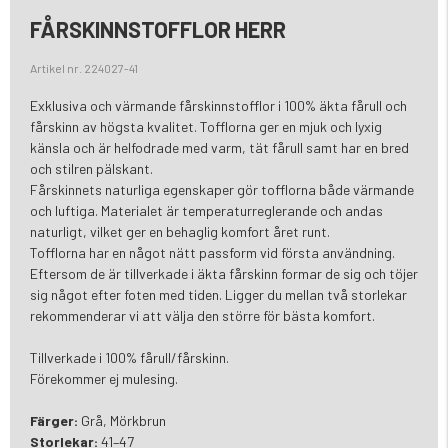
FÅRSKINNSTOFFLOR HERR
Artikel nr. 224027-41
Exklusiva och värmande fårskinnstofflor i 100% äkta fårull och
fårskinn av högsta kvalitet. Tofflorna ger en mjuk och lyxig
känsla och är helfodrade med varm, tät fårull samt har en bred
och stilren pälskant.
Fårskinnets naturliga egenskaper gör tofflorna både värmande
och luftiga. Materialet är temperaturreglerande och andas
naturligt, vilket ger en behaglig komfort året runt.
Tofflorna har en något nätt passform vid första användning.
Eftersom de är tillverkade i äkta fårskinn formar de sig och töjer
sig något efter foten med tiden. Ligger du mellan två storlekar
rekommenderar vi att välja den större för bästa komfort.
Tillverkade i 100% fårull/fårskinn.
Förekommer ej mulesing.
Färger:
Grå, Mörkbrun
Storlekar:
41–47