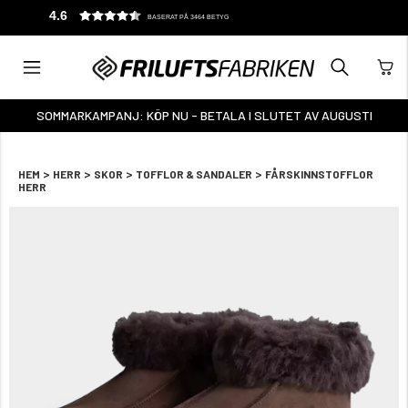
4.6
BASERAT PÅ 3464 BETYG
SOMMARKAMPANJ: KÖP NU - BETALA I SLUTET AV AUGUSTI
>
>
>
>
HEM
HERR
SKOR
TOFFLOR & SANDALER
FÅRSKINNSTOFFLOR
HERR