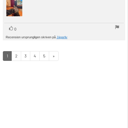
röst(er)
Rösta
0
upp
Recension ursprungligen skriven på
Jägarliv
1
2
3
4
5
»