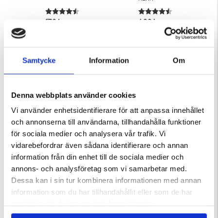
ärnor
Betyg:
4.3 utav 5 stjärnor
Betyg:
4.3 utav 5 stjärnor
179 kr
499 kr
KÖPS OFTA TILLSAMMANS
Samtycke
Information
Om
Denna webbplats använder cookies
Vi använder enhetsidentifierare för att anpassa innehållet
och annonserna till användarna, tillhandahålla funktioner
för sociala medier och analysera vår trafik. Vi
vidarebefordrar även sådana identifierare och annan
information från din enhet till de sociala medier och
R DAMMSUGARE
NÄTBRYNJA
TAKTÄLT AEROLITE 120 2.0 –
ULTRALÄTT MJUKSKAL
annons- och analysföretag som vi samarbetar med.
ärnor
Betyg:
4.6 utav 5 stjärnor
Dessa kan i sin tur kombinera informationen med annan
129 kr
13 999 kr
information som du har tillhandahållit eller som de har
samlat in när du har använt deras tjänster.