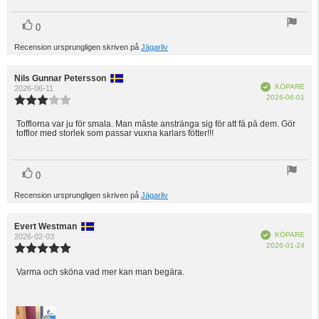
röst(er)
Rösta
0
upp
Recension ursprungligen skriven på
Jägarliv
Recensionsförfattare:
Nils Gunnar Petersson
Recensionsdatum:
Bekräftad
KÖPARE
2026-06-11
Köp
2026-06-01
Recensionsbetyg:
3.0
utav
Tofflorna var ju för smala. Man måste anstränga sig för att få på dem. Gör
Recensionstext:
tofflor med storlek som passar vuxna karlars fötter!!!
5
stjärnor
röst(er)
Rösta
0
upp
Recension ursprungligen skriven på
Jägarliv
Recensionsförfattare:
Evert Westman
Recensionsdatum:
Bekräftad
KÖPARE
2026-02-03
Köp
2026-01-24
Recensionsbetyg:
5.0
utav
Varma och sköna vad mer kan man begära.
Recensionstext:
5
stjärnor