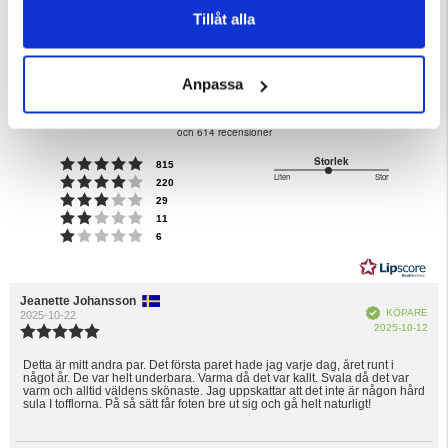
Tillåt alla
4.7
Anpassa
Betyg:
4.7
Baserat på 1081 betyg
utav
och 614 recensioner
5
Betyg: 5 utav 5 stjärnor
Storlek
röster
815
stjärnor
Liten
Stor
Betyg: 4 utav 5 stjärnor
2.906976744186046
röster
220
Baserat
Betyg: 3 utav 5 stjärnor
utav
röster
29
Betyg: 2 utav 5 stjärnor
på
röster
5
11
Betyg: 1 utav 5 stjärnor
röster
6
43
betyg
Recensionsförfattare:
Jeanette Johansson
Recensionsdatum:
Bekräftad
KÖPARE
2025-10-22
Köp
2025-10-12
Recensionsbetyg:
5.0
utav
Detta är mitt andra par. Det första paret hade jag varje dag, året runt i
Recensionstext:
något år. De var helt underbara. Varma då det var kallt. Svala då det var
5
varm och alltid väldens skönaste. Jag uppskattar att det inte är någon hård
stjärnor
sula I tofflorna. På så sätt får foten bre ut sig och gå helt naturligt!