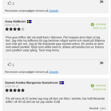
röst(er)
Rösta
3
upp
Recension ursprungligen skriven på
Jägarliv
Recensionsförfattare:
Anna Hällkvist
Recensionsdatum:
Bekräftad
KÖPARE
2025-11-28
Köp
2025-11-18
Recensionsbetyg:
4.0
utav
Fina goa tofflor, lite väl platt fram i tåboxen. Får hoppas dom töjer ut sig
Recensionstext:
fort. Jag ville ha tofflorna för jag behöver något varmt och mjukt på fötterna
5
som inte gör ont. Jag är lite krävande pga mycket artros, för andra är dem
stjärnor
helt säkert perfekt. Nöjd som alltid med er, älskar att handla hos er. Känns
som julafton varje gång. Tack mvg Anna
röst(er)
Rösta
1
upp
Recension ursprungligen skriven på
Jägarliv
Recensionsförfattare:
Gunnel Annika Margareta Gustafsson
Recensionsdatum:
Bekräftad
KÖPARE
2026-04-20
Köp
2026-04-09
Recensionsbetyg:
5.0
utav
För att vara stl 41 tycker jag nog att den var liten i storlek, har haft liknande
Recensionstext:
toffel i stl 40 så det var tur jag valde 41😄
5
stjärnor
Storlek
: Liten