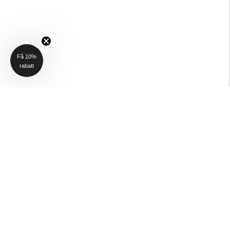
Få 10%
rabatt
NYHETSBREV
Få 10% rabatt på ditt första köp när du anmäler dig till vårt nyhetsbrev
(Gäller ej P4H och Taktält)
Email