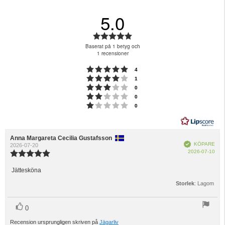
5.0
Betyg:
5.0
Baserat på 1 betyg och
utav
1 recensioner
5
Betyg: 5 utav 5 stjärnor
röster
4
stjärnor
Betyg: 4 utav 5 stjärnor
röster
1
Betyg: 3 utav 5 stjärnor
röster
0
Betyg: 2 utav 5 stjärnor
röster
0
Betyg: 1 utav 5 stjärnor
röster
0
Recensionsförfattare:
Anna Margareta Cecilia Gustafsson
Recensionsdatum:
Bekräftad
KÖPARE
2026-07-20
Köp
2026-07-10
Recensionsbetyg:
5.0
utav
Jättesköna
Recensionstext:
5
Storlek
: Lagom
stjärnor
röst(er)
Rösta
0
upp
Recension ursprungligen skriven på
Jägarliv