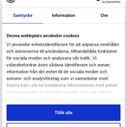
Varumärke
Samtycke
Information
Om
Denna webbplats använder cookies
Vi använder enhetsidentifierare för att anpassa innehållet
DU KANSKE OCKSÅ ÄR INTRESSERAD AV
och annonserna till användarna, tillhandahålla funktioner
för sociala medier och analysera vår trafik. Vi
vidarebefordrar även sådana identifierare och annan
information från din enhet till de sociala medier och
annons- och analysföretag som vi samarbetar med.
Dessa kan i sin tur kombinera informationen med annan
information som du har tillhandahållit eller som de har
samlat in när du har använt deras tjänster.
Tillåt alla
OR SLIP-IN
KLASSISKA SANDALER - MARINE
FÅRSKINNSTOFFLOR DAM
ärnor
Betyg:
4.3 utav 5 stjärnor
Betyg:
5.0 utav 5 stjärnor