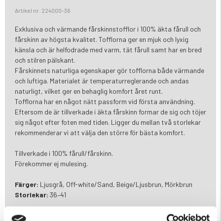
Artikel nr. 224000-36
Exklusiva och värmande fårskinnstofflor i 100% äkta fårull och
fårskinn av högsta kvalitet. Tofflorna ger en mjuk och lyxig
känsla och är helfodrade med varm, tät fårull samt har en bred
och stilren pälskant.
Fårskinnets naturliga egenskaper gör tofflorna både värmande
och luftiga. Materialet är temperaturreglerande och andas
naturligt, vilket ger en behaglig komfort året runt.
Tofflorna har en något nätt passform vid första användning.
Eftersom de är tillverkade i äkta fårskinn formar de sig och töjer
sig något efter foten med tiden. Ligger du mellan två storlekar
rekommenderar vi att välja den större för bästa komfort.
Tillverkade i 100% fårull/fårskinn.
Förekommer ej mulesing.
Färger:
Ljusgrå, Off-white/Sand, Beige/Ljusbrun, Mörkbrun
Storlekar:
36–41