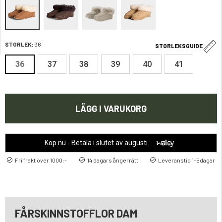
STORLEK:
36
STORLEKSGUIDE
36
37
38
39
40
41
LÄGG I VARUKORG
Köp nu - Betala i slutet av augusti
Fri frakt över 1000:-
14 dagars ångerrätt
Leveranstid 1-5dagar
FÅRSKINNSTOFFLOR DAM