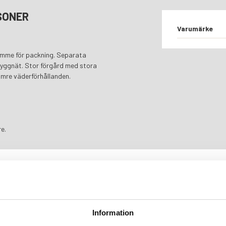
SONER
Varumärke
rymme för packning. Separata
myggnät. Stor förgård med stora
ämre väderförhållanden.
e.
 AV
Information