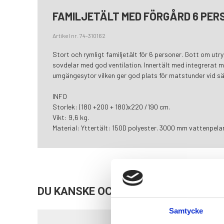
FAMILJETÄLT MED FÖRGÅRD 6 PER
Artikel nr. 74-310162
Stort och rymligt familjetält för 6 personer. Gott om ut
sovdelar med god ventilation. Innertält med integrerat 
umgängesytor vilken ger god plats för matstunder vid s
INFO
Storlek: (180 +200 + 180)x220 /190 cm.
Vikt: 9,6 kg.
Material: Yttertält: 150D polyester. 3000 mm vattenpelar
DU KANSKE OCKSÅ ÄR INTRESSERAD
Samtycke