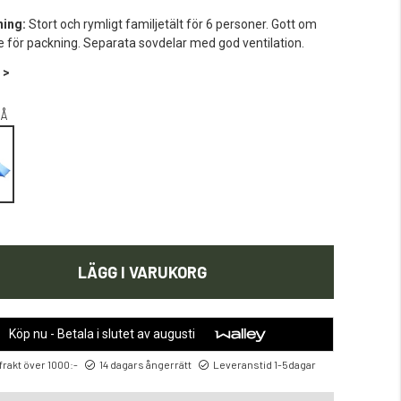
ning:
Stort och rymligt familjetält för 6 personer. Gott om
för packning. Separata sovdelar med god ventilation.
 >
Å
LÄGG I VARUKORG
Köp nu - Betala i slutet av augusti
 frakt över 1000:-
14 dagars ångerrätt
Leveranstid 1-5dagar