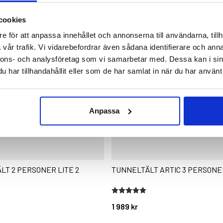
cookies
e för att anpassa innehållet och annonserna till användarna, tillh
vår trafik. Vi vidarebefordrar även sådana identifierare och anna
nnons- och analysföretag som vi samarbetar med. Dessa kan i sin
har tillhandahållit eller som de har samlat in när du har använt 
Anpassa
LT 2 PERSONER LITE 2
TUNNELTÄLT ARTIC 3 PERSONE
stjärnor
Betyg:
5.0 utav 5 stjärnor
1 989 kr