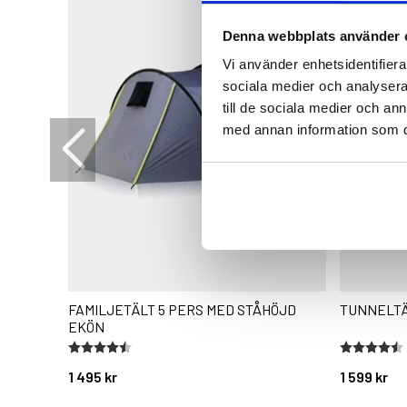
Denna webbplats använder 
Vi använder enhetsidentifierar
sociala medier och analysera 
till de sociala medier och a
med annan information som du 
FAMILJETÄLT 5 PERS MED STÅHÖJD
TUNNELTÄ
EKÖN
Betyg:
4.7 utav 5 stjärnor
Betyg:
4.8 utav 5 
1 495 kr
1 599 kr