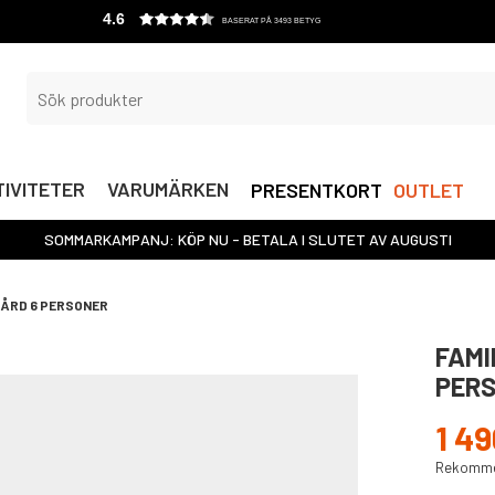
4.6
BASERAT PÅ 3493 BETYG
IVITETER
VARUMÄRKEN
PRESENTKORT
OUTLET
SOMMARKAMPANJ: KÖP NU - BETALA I SLUTET AV AUGUSTI
GÅRD 6 PERSONER
FAMI
PER
1 49
Rekommen