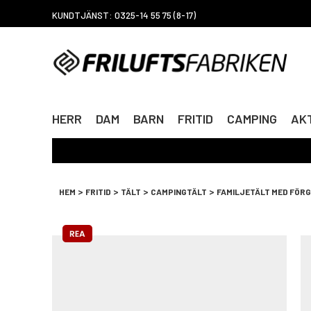
KUNDTJÄNST: 0325-14 55 75 (8-17)
HERR
DAM
BARN
FRITID
CAMPING
AKT
>
>
>
>
HEM
FRITID
TÄLT
CAMPINGTÄLT
FAMILJETÄLT MED FÖR