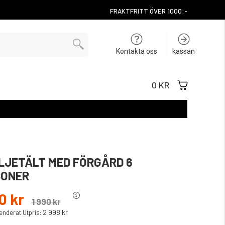
FRAKTFRITT ÖVER 1000:-
Kontakta oss
kassan
0 KR
LJETÄLT MED FÖRGÅRD 6
SONER
0 kr
1 990 kr
2 998 kr
derat Utpris: