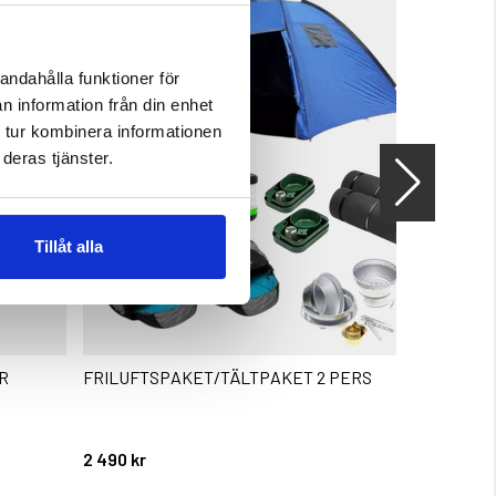
andahålla funktioner för
n information från din enhet
 tur kombinera informationen
deras tjänster.
Tillåt alla
R
FRILUFTSPAKET/TÄLTPAKET 2 PERS
TÄLT TRA
Betyg:
4.8 utav 5 
2 490 kr
999 kr