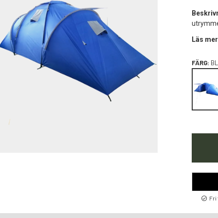
Beskriv
utrymme 
Läs mer
FÄRG:
BL
Fri