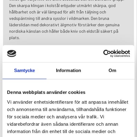
Den skarpa klingan i kolstål erbjuder utmärkt skärpa, god
hållbarhet och är väl lämpad för allt från täljning och
vedspäntning till andra sysslor i vildmarken. Den bruna
läderslidan med dekorativt älgmotiv förstärker den genuina
nordiska känslan och håller både kniv och eldstål säkert på
plats.
Egenskaper
Handgjord i Finland
Vildmarkskniv med eldstål i samma slida
Handtag i masurbjörk och renhorn
Samtycke
Information
Om
Klinga i kolstål med hög skärpa och slitstyrka
Eldstål med handtag i renhorn
Bladlängd: 9,5 cm
Denna webbplats använder cookies
Total längd: 20 cm
Vi använder enhetsidentifierare för att anpassa innehållet
Vikt: 194 gram
Brun läderslida med älgmotiv
och annonserna till användarna, tillhandahålla funktioner
Tillverkad av naturliga material med unika variationer
för sociala medier och analysera vår trafik. Vi
Perfekt för jakt, bushcraft, friluftsliv och överlevnad
vidarebefordrar även sådana identifierare och annan
information från din enhet till de sociala medier och