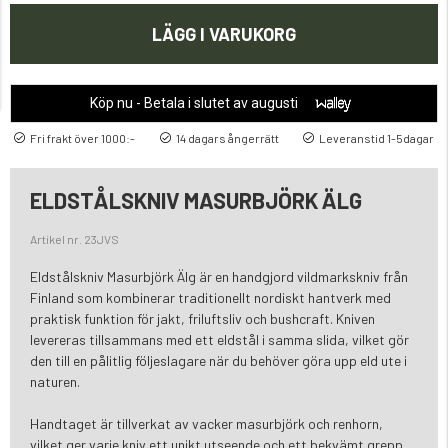
LÄGG I VARUKORG
Köp nu - Betala i slutet av augusti
Fri frakt över 1000:-
14 dagars ångerrätt
Leveranstid 1-5dagar
ELDSTÅLSKNIV MASURBJÖRK ÄLG
Artikel nr. 23JVS
Eldstålskniv Masurbjörk Älg är en handgjord vildmarkskniv från
Finland som kombinerar traditionellt nordiskt hantverk med
praktisk funktion för jakt, friluftsliv och bushcraft. Kniven
levereras tillsammans med ett eldstål i samma slida, vilket gör
den till en pålitlig följeslagare när du behöver göra upp eld ute i
naturen.
Handtaget är tillverkat av vacker masurbjörk och renhorn,
vilket ger varje kniv ett unikt utseende och ett bekvämt grepp.