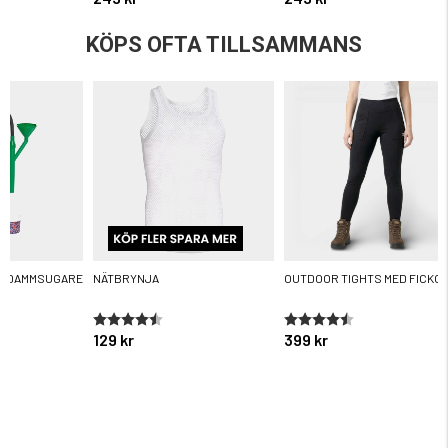
KÖPS OFTA TILLSAMMANS
R DAMMSUGARE
NÄTBRYNJA
OUTDOOR TIGHTS MED FICKO
ärnor
Betyg:
4.6 utav 5 stjärnor
Betyg:
4.3 utav 5 stjärnor
129 kr
399 kr