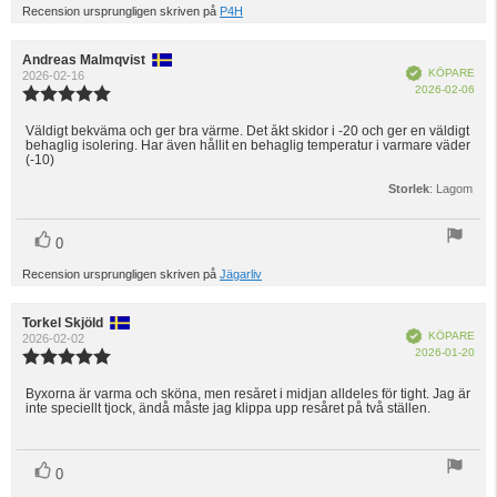
Recension ursprungligen skriven på
P4H
Recensionsförfattare:
Andreas Malmqvist
Recensionsdatum:
Bekräftad
KÖPARE
2026-02-16
Köp
2026-02-06
Recensionsbetyg:
5.0
utav
Väldigt bekväma och ger bra värme. Det åkt skidor i -20 och ger en väldigt
Recensionstext:
behaglig isolering. Har även hållit en behaglig temperatur i varmare väder
5
(-10)
stjärnor
Storlek
: Lagom
röst(er)
Rösta
0
upp
Recension ursprungligen skriven på
Jägarliv
Recensionsförfattare:
Torkel Skjöld
Recensionsdatum:
Bekräftad
KÖPARE
2026-02-02
Köp
2026-01-20
Recensionsbetyg:
5.0
utav
Byxorna är varma och sköna, men resåret i midjan alldeles för tight. Jag är
Recensionstext:
inte speciellt tjock, ändå måste jag klippa upp resåret på två ställen.
5
stjärnor
röst(er)
Rösta
0
upp