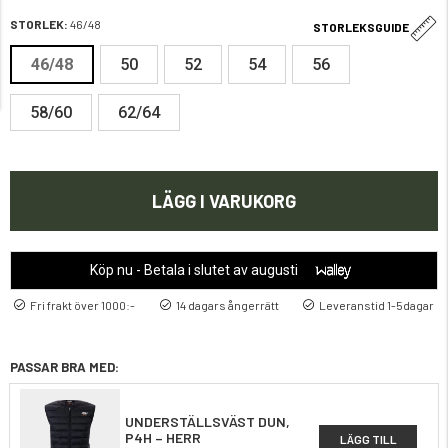
STORLEK:
46/48
STORLEKSGUIDE
46/48
50
52
54
56
58/60
62/64
LÄGG I VARUKORG
Köp nu - Betala i slutet av augusti
Fri frakt över 1000:-
14 dagars ångerrätt
Leveranstid 1-5dagar
PASSAR BRA MED:
UNDERSTÄLLSVÄST DUN,
P4H – HERR
LÄGG TILL