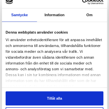
KÖPS OFTA TILLSAMMANS
Samtycke
Information
Om
Denna webbplats använder cookies
Vi använder enhetsidentifierare för att anpassa innehållet
och annonserna till användarna, tillhandahålla funktioner
för sociala medier och analysera vår trafik. Vi
vidarebefordrar även sådana identifierare och annan
information från din enhet till de sociala medier och
R DAMMSUGARE
KRÄFTMJÄRDE/KRÄFTBUR MED
FRILUFTSBYXA STEKENJOKK
FLYKTGÅNGAR-AUGUST
annons- och analysföretag som vi samarbetar med.
ärnor
Betyg:
5.0 utav 5 stjärnor
Betyg:
4.3 utav 5 stjärnor
Dessa kan i sin tur kombinera informationen med annan
159 kr
499 kr
information som du har tillhandahållit eller som de har
samlat in när du har använt deras tjänster.
Tillåt alla