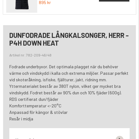
895 kr
DUNFODRADE LÅNGKALSONGER, HERR -
P4H DOWN HEAT
Artikel nr. 782-209-46/48
Fodrade underbyxor. Det optimala plagget när du behöver
värme och vindskydd i kalla och extrema miljöer. Passar perfekt
vid skoteråkning, isfiske, fjällturer, jakt, ridning mm.
Yttermaterialet består av 380T nylon, vilket ger mycket bra
vindskydd. Fodret består av 90% dun och 10% fjäder (600g).
RDS certifierat dun/fjäder
Komforttemperatur <-20°C
Anpassad för kängor & stövlar
Resår i midja