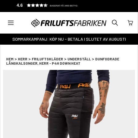
4.6
BASERAT PÅ 3493 BETYG
SOMMARKAMPANJ: KÖP NU - BETALA I SLUTET AV AUGUSTI
>
>
>
>
HEM
HERR
FRILUFTSKLÄDER
UNDERSTÄLL
DUNFODRADE
LÅNGKALSONGER, HERR - P4H DOWN HEAT