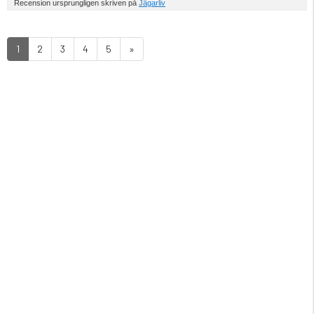
Recension ursprungligen skriven på
Jägarliv
1
2
3
4
5
»