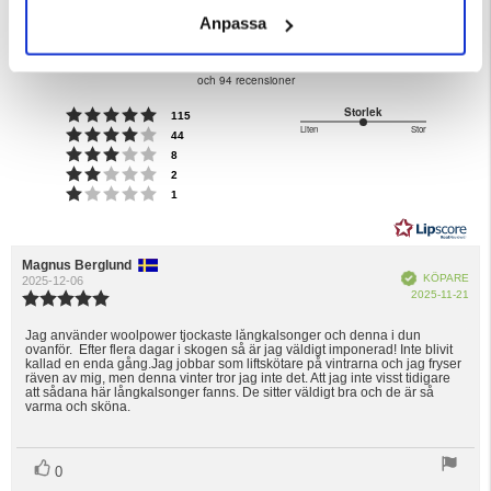
4.6
Anpassa
Betyg:
4.6
Baserat på 170 betyg
utav
och 94 recensioner
5
Betyg: 5 utav 5 stjärnor
Storlek
röster
115
stjärnor
Liten
Stor
Betyg: 4 utav 5 stjärnor
3
röster
44
Baserat
Betyg: 3 utav 5 stjärnor
utav
röster
8
Betyg: 2 utav 5 stjärnor
på
röster
5
2
Betyg: 1 utav 5 stjärnor
röster
1
2
betyg
Recensionsförfattare:
Magnus Berglund
Recensionsdatum:
Bekräftad
KÖPARE
2025-12-06
Köp
2025-11-21
Recensionsbetyg:
5.0
utav
Jag använder woolpower tjockaste långkalsonger och denna i dun
Recensionstext:
ovanför. Efter flera dagar i skogen så är jag väldigt imponerad! Inte blivit
5
kallad en enda gång.Jag jobbar som liftskötare på vintrarna och jag fryser
stjärnor
räven av mig, men denna vinter tror jag inte det. Att jag inte visst tidigare
att sådana här långkalsonger fanns. De sitter väldigt bra och de är så
varma och sköna.
röst(er)
Rösta
0
upp