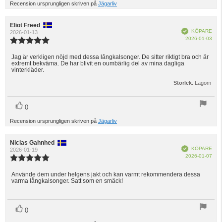
Recension ursprungligen skriven på
Jägarliv
Recensionsförfattare:
Eliot Freed
Recensionsdatum:
Bekräftad
KÖPARE
2026-01-13
Köp
2026-01-03
Recensionsbetyg:
5.0
utav
Jag är verkligen nöjd med dessa långkalsonger. De sitter riktigt bra och är
Recensionstext:
extremt bekväma. De har blivit en oumbärlig del av mina dagliga
5
vinterkläder.
stjärnor
Storlek
: Lagom
röst(er)
Rösta
0
upp
Recension ursprungligen skriven på
Jägarliv
Recensionsförfattare:
Niclas Gahnhed
Recensionsdatum:
Bekräftad
KÖPARE
2026-01-19
Köp
2026-01-07
Recensionsbetyg:
5.0
utav
Använde dem under helgens jakt och kan varmt rekommendera dessa
Recensionstext:
varma långkalsonger. Satt som en smäck!
5
stjärnor
röst(er)
Rösta
0
upp