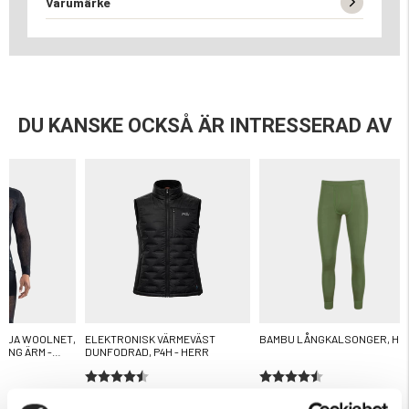
Varumärke
DU KANSKE OCKSÅ ÄR INTRESSERAD AV
ÖJA WOOLNET,
ELEKTRONISK VÄRMEVÄST
BAMBU LÅNGKALSONGER, HE
ÅNG ÄRM -
DUNFODRAD, P4H - HERR
ärnor
Betyg:
4.5 utav 5 stjärnor
Betyg:
4.7 utav 5 stjärnor
1 499 kr
149 kr