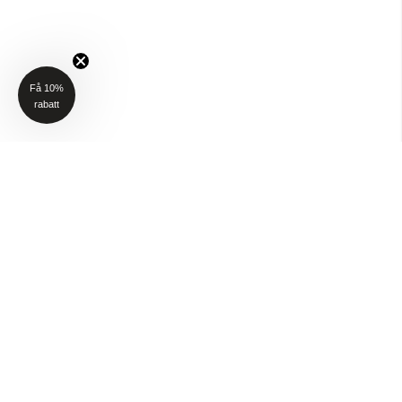
Få 10%
rabatt
NYHETSBREV
Få 10% rabatt på ditt första köp när du anmäler dig till vårt nyhetsbrev
(Gäller ej P4H och Taktält)