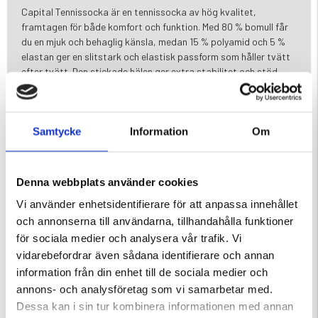
Capital Tennissocka är en tennissocka av hög kvalitet,
framtagen för både komfort och funktion. Med 80 % bomull får
du en mjuk och behaglig känsla, medan 15 % polyamid och 5 %
elastan ger en slitstark och elastisk passform som håller tvätt
efter tvätt. Den stickade hälen ger extra stabilitet och stöd –
perfekt för vardag, sport och aktiva arbetsdagar.
Egenskaper:
Säljes i 3-pack
Samtycke
Information
Om
Mjuk bomullsblandning av hög kvalitet
Slitstark och formbeständig passform
Stickad häl för stabilitet och komfort
Denna webbplats använder cookies
Passar för både fritid och aktivitet
Vi använder enhetsidentifierare för att anpassa innehållet
och annonserna till användarna, tillhandahålla funktioner
för sociala medier och analysera vår trafik. Vi
Varumärke
vidarebefordrar även sådana identifierare och annan
Material
information från din enhet till de sociala medier och
annons- och analysföretag som vi samarbetar med.
Dessa kan i sin tur kombinera informationen med annan