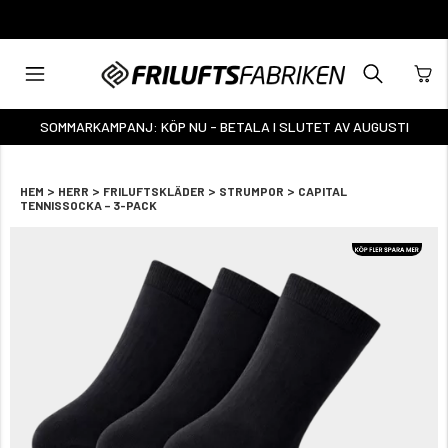
FRAKTFRITT ÖVER 1000:-
SOMMARKAMPANJ: KÖP NU - BETALA I SLUTET AV AUGUSTI
>
>
>
>
HEM
HERR
FRILUFTSKLÄDER
STRUMPOR
CAPITAL
TENNISSOCKA – 3-PACK