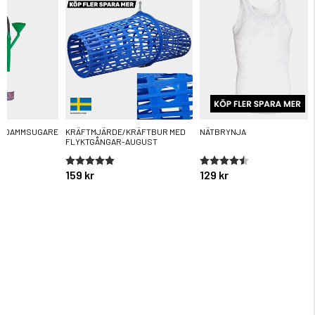
R DAMMSUGARE
KRÄFTMJÄRDE/KRÄFTBUR MED
NÄTBRYNJA
FLYKTGÅNGAR-AUGUST
ärnor
Betyg:
5.0 utav 5 stjärnor
Betyg:
4.6 utav 5 stjärnor
159 kr
129 kr