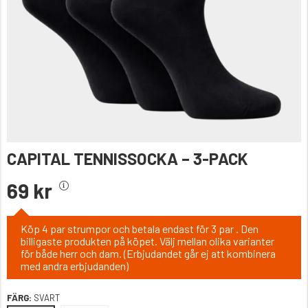
CAPITAL TENNISSOCKA – 3-PACK
69 kr
Köp 4 par strumpor och betala endast för 3 par . Den
billigaste produkten på köpet. Välj mellan olika varianter
för både herr och dam. (Erbjudandet går ej att kombinera
med andra erbjudanden)
FÄRG:
SVART