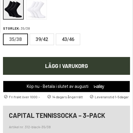
STORLEK:
35/38
35/38
39/42
43/46
LÄGG I VARUKORG
Köp nu - Betala i slutet av augusti
Fri frakt över 1000:-
14 dagars ångerrätt
Leveranstid 1-5dagar
CAPITAL TENNISSOCKA – 3-PACK
Artikel nr. 312-black-35/38