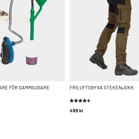
ARE FÖR DAMMSUGARE
FRILUFTSBYXA STEKENJOKK
stjärnor
Betyg:
4.3 utav 5 stjärnor
499 kr