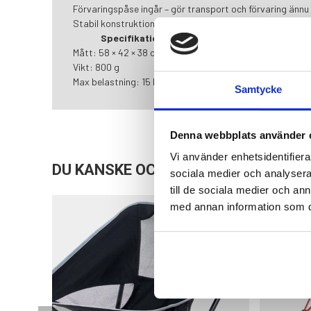
Förvaringspåse ingår – gör transport och förvaring ännu 
Stabil konstruktion – klarar upp till 15 kg belastning.
Specifikationer:
Mått: 58 × 42 × 38 cm (L × B × H)
Vikt: 800 g
Max belastning: 15 kg
Samtycke
Denna webbplats använder 
Vi använder enhetsidentifierar
DU KANSKE OCKSÅ ÄR INTRESSERAD
sociala medier och analysera 
till de sociala medier och a
med annan information som du 