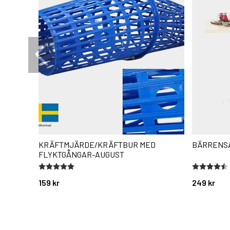
KRÄFTMJÄRDE/KRÄFTBUR MED
BÄRRENS
FLYKTGÅNGAR-AUGUST
Betyg:
5.0 utav 5 stjärnor
Betyg:
4.7 utav 5 
159 kr
249 kr