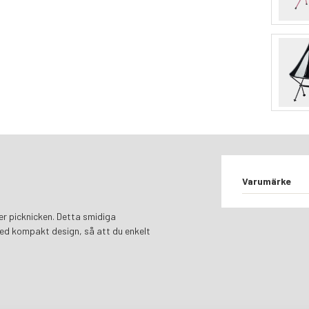
Varumärke
er picknicken. Detta smidiga
ed kompakt design, så att du enkelt