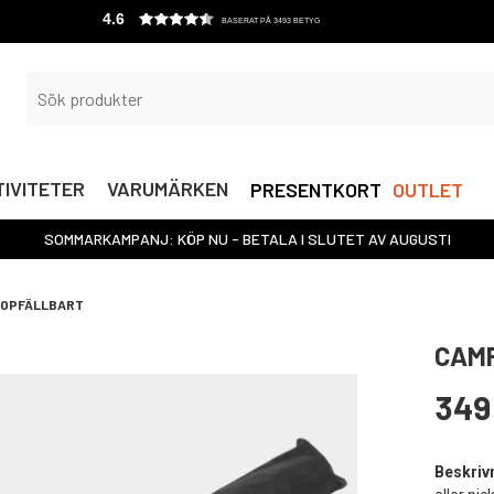
4.6
BASERAT PÅ 3493 BETYG
IVITETER
VARUMÄRKEN
PRESENTKORT
OUTLET
SOMMARKAMPANJ: KÖP NU - BETALA I SLUTET AV AUGUSTI
HOPFÄLLBART
CAMP
349
Beskriv