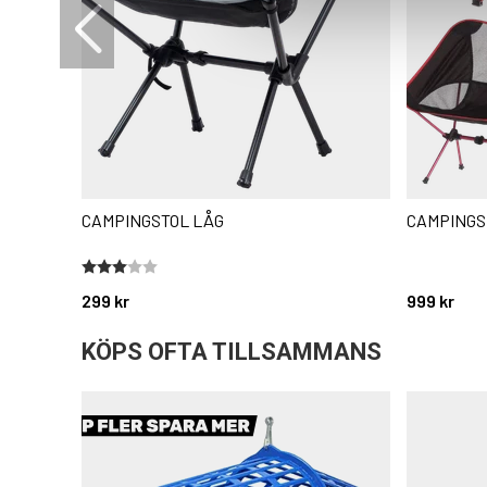
CAMPINGSTOL LÅG
CAMPINGS
Betyg:
3.0 utav 5 stjärnor
299 kr
999 kr
KÖPS OFTA TILLSAMMANS