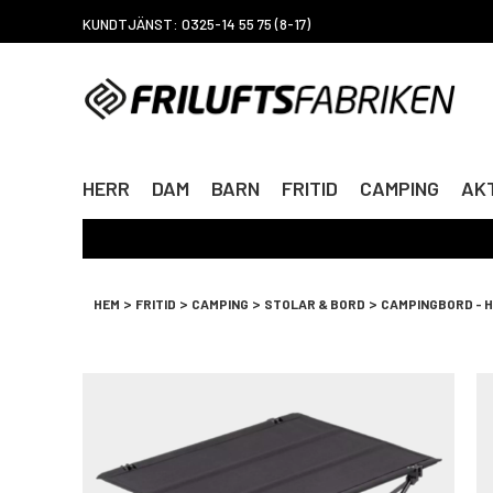
KUNDTJÄNST: 0325-14 55 75 (8-17)
HERR
DAM
BARN
FRITID
CAMPING
AKT
>
>
>
>
HEM
FRITID
CAMPING
STOLAR & BORD
CAMPINGBORD - 