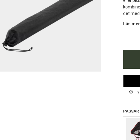
eller pi
kombiner
det med 
Läs mer
Fri
PASSAR 