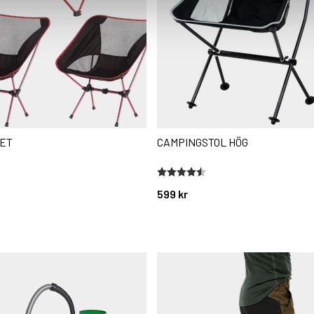
ET
CAMPINGSTOL HÖG
Betyg:
4.5 utav 5 stjärnor
599 kr