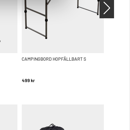
CAMPINGBORD HOPFÄLLBART S
CAMPINGS
Betyg:
3.5 utav 5 
499 kr
399 kr