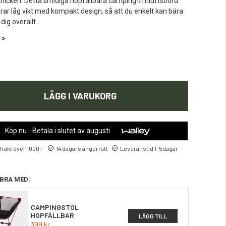
cknicken. Detta smidiga hopfällbara camping-/friluftsbord
ar låg vikt med kompakt design, så att du enkelt kan bära
dig överallt.
 >
LÄGG I VARUKORG
Köp nu - Betala i slutet av augusti
 frakt över 1000:-
14 dagars ångerrätt
Leveranstid 1-5dagar
BRA MED:
CAMPINGSTOL
HOPFÄLLBAR
LÄGG TILL
399 kr