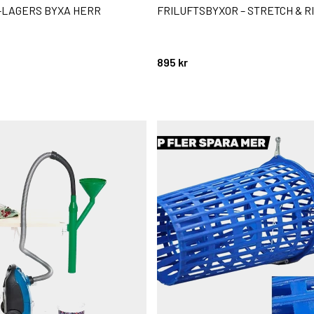
5-LAGERS BYXA HERR
FRILUFTSBYXOR – STRETCH & R
895 kr