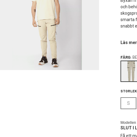
Byxan fr
och behö
skogspro
smarta f
snabbt et
Läs mer
FÄRG:
BE
STORLEK
S
Modellen 
SLUT I 
Få ett ma