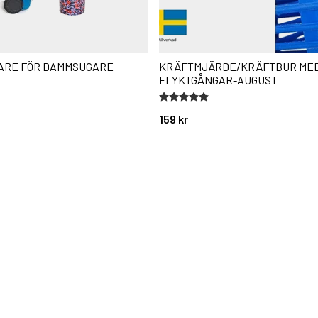
ARE FÖR DAMMSUGARE
KRÄFTMJÄRDE/KRÄFTBUR ME
FLYKTGÅNGAR-AUGUST
stjärnor
Betyg:
5.0 utav 5 stjärnor
159 kr