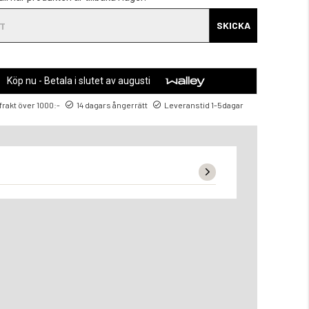
SKICKA
Köp nu - Betala i slutet av augusti
 frakt över 1000:-
14 dagars ångerrätt
Leveranstid 1-5dagar