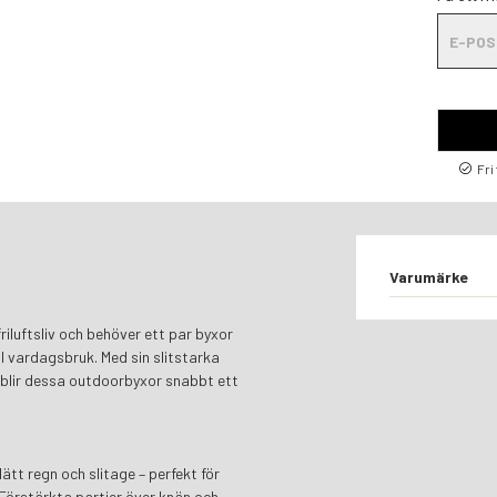
Fri
Varumärke
iluftsliv och behöver ett par byxor
l vardagsbruk. Med sin slitstarka
blir dessa outdoorbyxor snabbt ett
lätt regn och slitage – perfekt för
Förstärkta partier över knän och