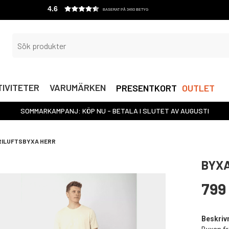
4.6
BASERAT PÅ 3493 BETYG
IVITETER
VARUMÄRKEN
PRESENTKORT
OUTLET
SOMMARKAMPANJ: KÖP NU - BETALA I SLUTET AV AUGUSTI
RILUFTSBYXA HERR
BYXA
799
Beskriv