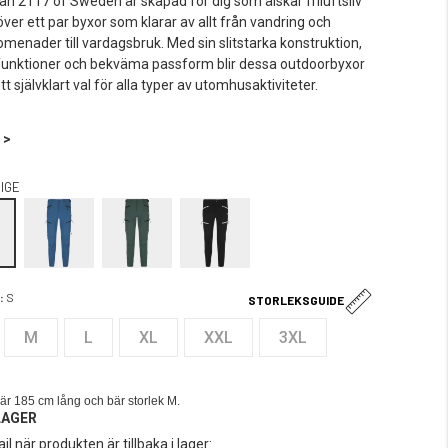
ån 2117 of Sweden är skapad för dig som älskar friluftsliv
ver ett par byxor som klarar av allt från vandring och
menader till vardagsbruk. Med sin slitstarka konstruktion,
unktioner och bekväma passform blir dessa outdoorbyxor
t självklart val för alla typer av utomhusaktiviteter.
 >
IGE
:
S
STORLEKSGUIDE
M
L
XL
XXL
3XL
är 185 cm lång och bär storlek M.
LAGER
il när produkten är tillbaka i lager: