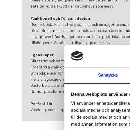
säte ger extra skydd där det behövs som mest.
Funktionell och följsam design
Med förböjda knän, stretchpaneler och en något avsma
rörelsefrihet med en modern look. Justerbara benslut me
snyggt över både kängor och skor. Flera praktiska fickor
tillhörigheter är både lättillgängliga och säkra.
Egenskaper:
Slitstarkt och vattenavvisande material
Förstärkta knän och säte
Stretchpaneler för ökad rörlighet
Samtycke
Flera dragkedjeförsedda fickor
Justerbara benslut med dragkedja
Normal passform med god komfort
Denna webbplats använder 
Vi använder enhetsidentifierar
Perfekt för:
Vandring, camping, jakt, fiske, skogsliv och vardagligt fril
sociala medier och analysera 
till de sociala medier och a
med annan information som du 