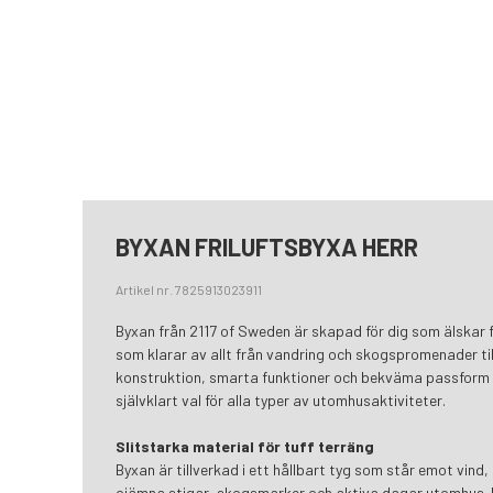
BYXAN FRILUFTSBYXA HERR
Artikel nr. 7825913023911
Byxan från 2117 of Sweden är skapad för dig som älskar fr
som klarar av allt från vandring och skogspromenader til
konstruktion, smarta funktioner och bekväma passform 
självklart val för alla typer av utomhusaktiviteter.
Slitstarka material för tuff terräng
Byxan är tillverkad i ett hållbart tyg som står emot vind, 
ojämna stigar, skogsmarker och aktiva dagar utomhus. 