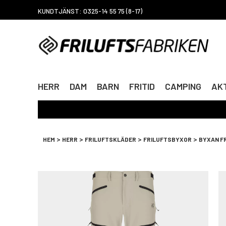
KUNDTJÄNST: 0325-14 55 75 (8-17)
HERR
DAM
BARN
FRITID
CAMPING
AKT
>
>
>
>
HEM
HERR
FRILUFTSKLÄDER
FRILUFTSBYXOR
BYXAN F