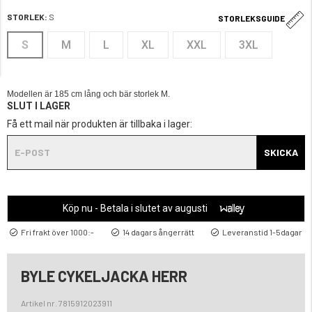
STORLEK:
S
STORLEKSGUIDE
S
M
L
XL
XXL
3XL
Modellen är 185 cm lång och bär storlek M.
SLUT I LAGER
Få ett mail när produkten är tillbaka i lager:
SKICKA
Köp nu - Betala i slutet av augusti
Fri frakt över 1000:-
14 dagars ångerrätt
Leveranstid 1-5dagar
BYLE CYKELJACKA HERR
Artikel nr. 7815912023911