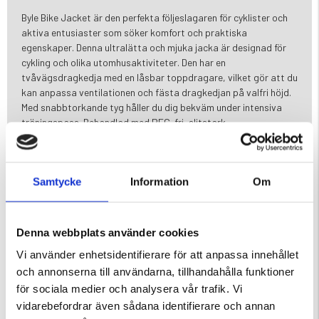
Byle Bike Jacket är den perfekta följeslagaren för cyklister och
aktiva entusiaster som söker komfort och praktiska
egenskaper. Denna ultralätta och mjuka jacka är designad för
cykling och olika utomhusaktiviteter. Den har en
tvåvägsdragkedja med en låsbar toppdragare, vilket gör att du
kan anpassa ventilationen och fästa dragkedjan på valfri höjd.
Med snabbtorkande tyg håller du dig bekväm under intensiva
träningspass. Behandlad med PFC-fri, slitstark
vattenavvisande substans för vattenbeständighet håller den
dig torr i lätt regn. Jackan har en liten ficka med dragkedja på
baksidan, perfekt för att säkert förvara dina viktiga saker
Samtycke
Information
Om
samtidigt som du har händerna fria. Njut av balansen mellan
komfort och funktionalitet med Byle Bike Jacket för alla dina
utomhusäventyr.
Denna webbplats använder cookies
Mycket lätt och mjuk jacka för cykel eller andra aktiviteter
Vi använder enhetsidentifierare för att anpassa innehållet
En ficka på baksidan
och annonserna till användarna, tillhandahålla funktioner
Snabbtorkande
81 % nylon + 11 % polyester + 8 % spandex, 92 g/m²
för sociala medier och analysera vår trafik. Vi
PFC-fri DWR
vidarebefordrar även sådana identifierare och annan
Ingen isolering