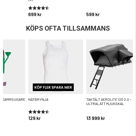
ärnor
Betyg:
4.7 utav 5 stjärnor
699 kr
599 kr
KÖPS OFTA TILLSAMMANS
R DAMMSUGARE
NÄTBRYNJA
TAKTÄLT AEROLITE 120 2.0 –
ULTRALÄTT MJUKSKAL
ärnor
Betyg:
4.6 utav 5 stjärnor
129 kr
13 999 kr