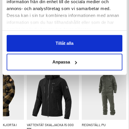
information från din enhet till de sociala medier och
annons- och analysföretag som vi samarbetar med.
Dessa kan i sin tur kombinera informationen med annan
Varumärke
information som du har tillhandahållit eller som de har
samlat in när du har använt deras tjänster.
Tillåt alla
DU KANSKE OCKSÅ ÄR INTRESSERAD AV
Anpassa
SKJORTA I
VATTENTÄT SKALJACKA 15 000
REGNSTÄLL PU
MM