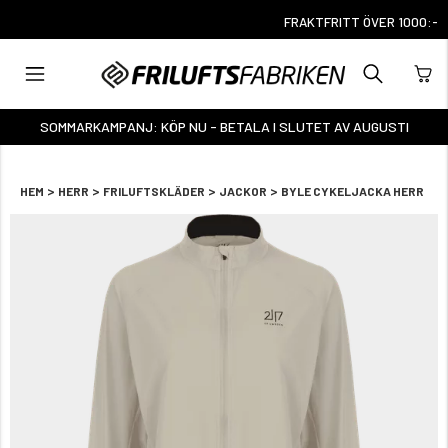
FRAKTFRITT ÖVER 1000:-
SOMMARKAMPANJ: KÖP NU - BETALA I SLUTET AV AUGUSTI
>
>
>
>
HEM
HERR
FRILUFTSKLÄDER
JACKOR
BYLE CYKELJACKA HERR