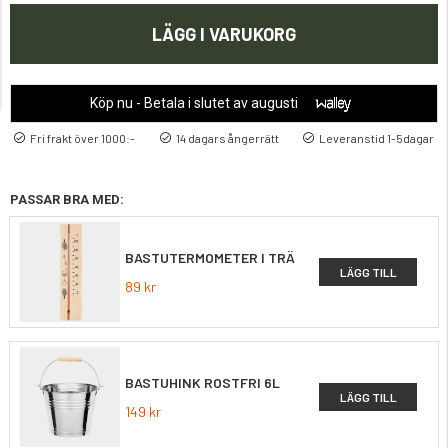
LÄGG I VARUKORG
Köp nu - Betala i slutet av augusti
Fri frakt över 1000:-
14 dagars ångerrätt
Leveranstid 1-5dagar
PASSAR BRA MED:
BASTUTERMOMETER I TRÄ
LÄGG TILL
89 kr
BASTUHINK ROSTFRI 6L
LÄGG TILL
149 kr