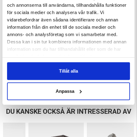
Specifikationer:
och annonserna till användarna, tillhandahålla funktioner
Längd: 31 cm
för sociala medier och analysera vår trafik. Vi
Bredd: 7,5 cm
vidarebefordrar även sådana identifierare och annan
Djup: 7 cm
information från din enhet till de sociala medier och
Höjd: 38 cm
annons- och analysföretag som vi samarbetar med.
Vikt: 0,13 kg
Dessa kan i sin tur kombinera informationen med annan
Färg: Stål / Natur
information som du har tillhandahållit eller som de har
Material: Rostfritt stål
samlat in när du har använt deras tjänster.
Varumärke
Tillåt alla
Anpassa
DU KANSKE OCKSÅ ÄR INTRESSERAD AV