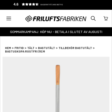
4.6
BASERAT PÅ 3493 BETYG
SOMMARKAMPANJ: KÖP NU - BETALA I SLUTET AV AUGUSTI
>
>
>
>
>
HEM
FRITID
TÄLT
BASTUTÄLT
TILLBEHÖR BASTUTÄLT
BASTUSKOPA ROSTFRI 31CM