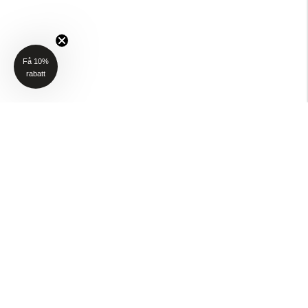
Få 10%
rabatt
NYHETSBREV
Få 10% rabatt på ditt första köp när du anmäler dig till vårt nyhetsbrev
(Gäller ej P4H och Taktält)
Email
SKICKA