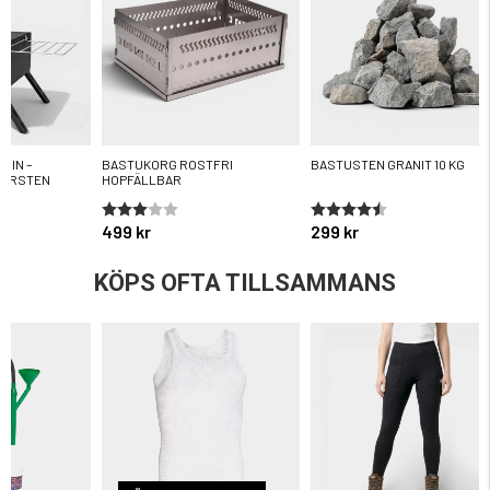
MIN –
BASTUKORG ROSTFRI
BASTUSTEN GRANIT 10 KG
KORSTEN
HOPFÄLLBAR
Betyg:
3.0 utav 5 stjärnor
Betyg:
4.5 utav 5 stjärnor
499 kr
299 kr
KÖPS OFTA TILLSAMMANS