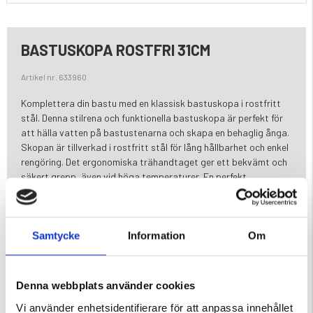
BASTUSKOPA ROSTFRI 31CM
Artikel nr. 633960
Komplettera din bastu med en klassisk bastuskopa i rostfritt
stål. Denna stilrena och funktionella bastuskopa är perfekt för
att hälla vatten på bastustenarna och skapa en behaglig ånga.
Skopan är tillverkad i rostfritt stål för lång hållbarhet och enkel
rengöring. Det ergonomiska trähandtaget ger ett bekvämt och
säkert grepp, även vid höga temperaturer. En perfekt
kombination av traditionell design och modern kvalitet.
Egenskaper:
Bastuskopa i rostfritt stål
Samtycke
Information
Om
Klassisk och stilren design
Trähandtag för bra grepp
Perfekt för bastu och sauna
Denna webbplats använder cookies
Hållbar och lätt att rengöra
Vi använder enhetsidentifierare för att anpassa innehållet