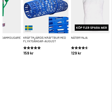
R DAMMSUGARE
KRÄFTMJÄRDE/KRÄFTBUR MED
NÄTBRYNJA
FLYKTGÅNGAR-AUGUST
ärnor
Betyg:
5.0 utav 5 stjärnor
Betyg:
4.6 utav 5 stjärnor
159 kr
129 kr