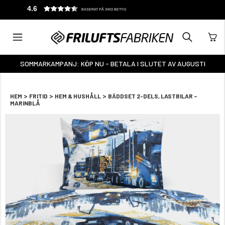
KUNDTJÄNST: 0325-14 55 75 (8-17)
SOMMARKAMPANJ: KÖP NU - BETALA I SLUTET AV AUGUSTI
>
>
>
HEM
FRITID
HEM & HUSHÅLL
BÄDDSET 2-DELS, LASTBILAR –
MARINBLÅ