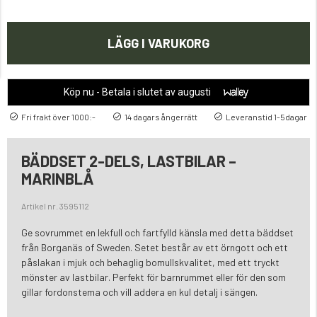
LÄGG I VARUKORG
Köp nu - Betala i slutet av augusti
Fri frakt över 1000:-
14 dagars ångerrätt
Leveranstid 1-5dagar
BÄDDSET 2-DELS, LASTBILAR –
MARINBLÅ
Artikel nr. 3595112
Ge sovrummet en lekfull och fartfylld känsla med detta bäddset
från Borganäs of Sweden. Setet består av ett örngott och ett
påslakan i mjuk och behaglig bomullskvalitet, med ett tryckt
mönster av lastbilar. Perfekt för barnrummet eller för den som
gillar fordonstema och vill addera en kul detalj i sängen.