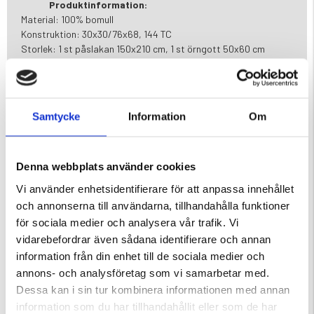
Produktinformation:
Material: 100% bomull
Konstruktion: 30x30/76x68, 144 TC
Storlek: 1 st påslakan 150x210 cm, 1 st örngott 50x60 cm
Färg: Marinblå
Egenskaper: Påslakan med hörnhål, örngott med
kuvertöppning
Typ: Påslakan och örngott för enkelsäng
Samtycke
Information
Om
Tvättråd: Maskintvätt 60° med tvättmedel, ej blekmedel
Certifiering: OEKO-TEX MADE IN GREEN
Denna webbplats använder cookies
Varumärke
Vi använder enhetsidentifierare för att anpassa innehållet
och annonserna till användarna, tillhandahålla funktioner
Material
för sociala medier och analysera vår trafik. Vi
Skötselråd
vidarebefordrar även sådana identifierare och annan
information från din enhet till de sociala medier och
annons- och analysföretag som vi samarbetar med.
Dessa kan i sin tur kombinera informationen med annan
information som du har tillhandahållit eller som de har