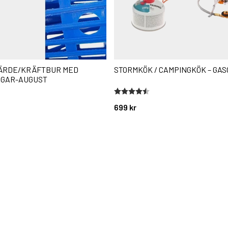
ÄRDE/KRÄFTBUR MED
STORMKÖK / CAMPINGKÖK – GAS
GAR-AUGUST
stjärnor
Betyg:
4.4 utav 5 stjärnor
699 kr