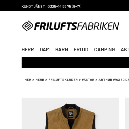
KUNDTJÄNST: 0325-14 55 75 (8-17)
HERR
DAM
BARN
FRITID
CAMPING
AKT
>
>
>
>
HEM
HERR
FRILUFTSKLÄDER
VÄSTAR
ARTHUR WAXED C