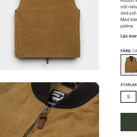
Robust v
och natu
vind och
Med tide
patina.
Läs mer
FÄRG:
C
STORLEK
S