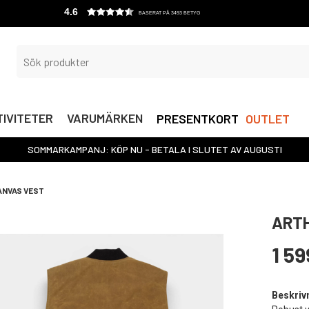
4.6
BASERAT PÅ 3493 BETYG
IVITETER
VARUMÄRKEN
PRESENTKORT
OUTLET
SOMMARKAMPANJ: KÖP NU - BETALA I SLUTET AV AUGUSTI
ANVAS VEST
ARTH
1 59
Beskriv