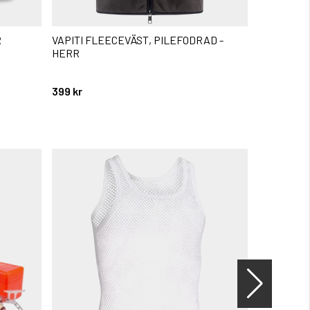
R
VAPITI FLEECEVÄST, PILEFODRAD -
KLINTA H
HERR
399 kr
699 kr