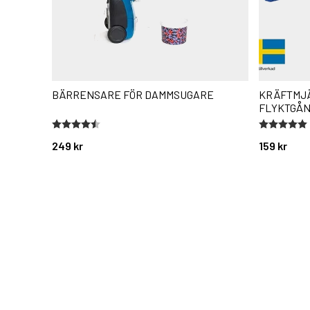
BÄRRENSARE FÖR DAMMSUGARE
KRÄFTMJ
FLYKTGÅN
Betyg:
4.7 utav 5 stjärnor
Betyg:
5.0 utav 5 
249 kr
159 kr