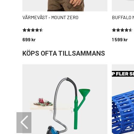
VÄRMEVÄST - MOUNT ZERO
BUFFALO 
Betyg:
4.7 utav 5 stjärnor
Betyg:
4.8 utav 5 
699 kr
1 599 kr
KÖPS OFTA TILLSAMMANS