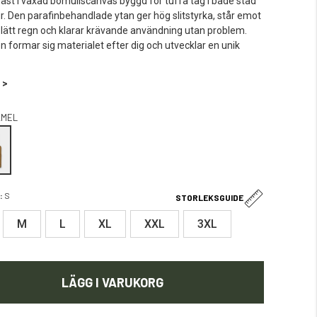
äst i vaxad bomullscanvas byggd för tuffa tag i både stad
r. Den parafinbehandlade ytan ger hög slitstyrka, står emot
 lätt regn och klarar krävande användning utan problem.
n formar sig materialet efter dig och utvecklar en unik
 >
AMEL
:
S
STORLEKSGUIDE
M
L
XL
XXL
3XL
LÄGG I VARUKORG