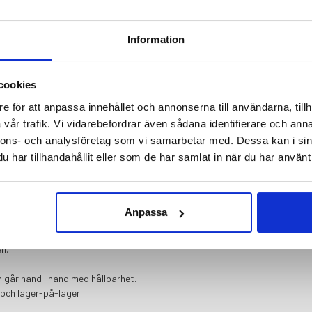
Information
Varumärke
cookies
Material
e för att anpassa innehållet och annonserna till användarna, tillh
 natur. Arthur Vest är tillverkad i
vår trafik. Vi vidarebefordrar även sådana identifierare och anna
Skötselråd
m i stadens vardag.
nnons- och analysföretag som vi samarbetar med. Dessa kan i sin
har tillhandahållit eller som de har samlat in när du har använt 
 väderresistens. Den står emot vind,
 bomullstyget mjuknar med tiden,
änder den.
Anpassa
tär. Med tiden utvecklar materialet
 mer du använder den. Ett plagg som
n.
n går hand i hand med hållbarhet.
 och lager-på-lager.