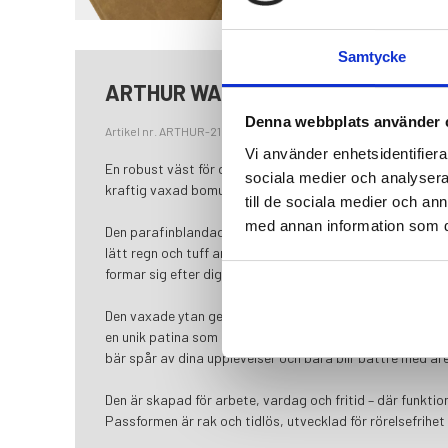
Samtycke
ARTHUR WAXED CANVAS VEST
Denna webbplats använder 
Artikel nr. ARTHUR-21232-S
Vi använder enhetsidentifierar
En robust väst för dig som rör dig sömlöst mellan stad och
sociala medier och analysera 
kraftig vaxad bomullscanvas – lika självklar i skogen so
till de sociala medier och a
med annan information som du 
Den parafinblandade, vaxade ytan ger hög slitstyrka och
lätt regn och tuff användning utan problem. Det robusta
formar sig efter dig och blir bara snyggare ju mer du anv
Den vaxade ytan ger inte bara funktion, utan också karak
en unik patina som gör att västen bara blir snyggare ju
bär spår av dina upplevelser och bara blir bättre med åre
Den är skapad för arbete, vardag och fritid – där funktio
Passformen är rak och tidlös, utvecklad för rörelsefrihet