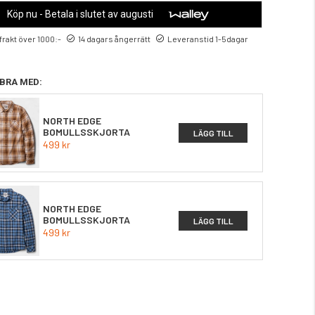
Köp nu - Betala i slutet av augusti
 frakt över 1000:-
14 dagars ångerrätt
Leveranstid 1-5dagar
BRA MED:
NORTH EDGE
BOMULLSSKJORTA
LÄGG TILL
499 kr
NORTH EDGE
BOMULLSSKJORTA
LÄGG TILL
499 kr