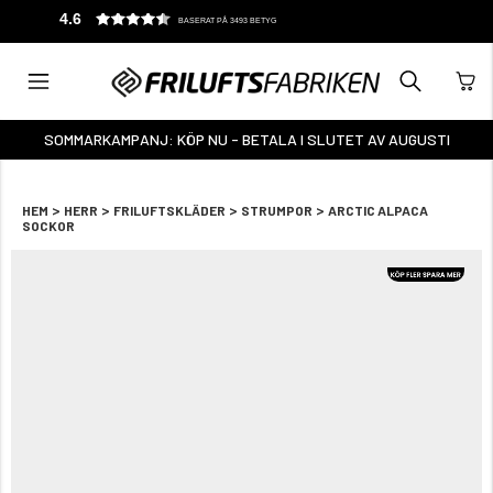
4.6
BASERAT PÅ 3493 BETYG
SOMMARKAMPANJ: KÖP NU - BETALA I SLUTET AV AUGUSTI
>
>
>
>
HEM
HERR
FRILUFTSKLÄDER
STRUMPOR
ARCTIC ALPACA
SOCKOR