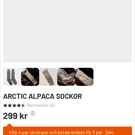
ARCTIC ALPACA SOCKOR
Recensioner (
5
)
299 kr
Köp 4 par strumpor och betala endast för 3 par . Den