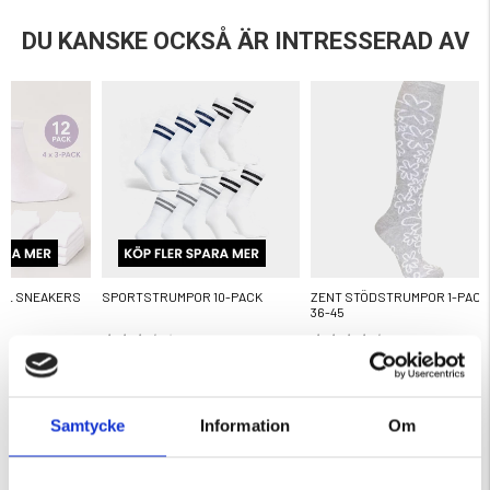
DU KANSKE OCKSÅ ÄR INTRESSERAD AV
AL SNEAKERS
SPORTSTRUMPOR 10-PACK
ZENT STÖDSTRUMPOR 1-PACK
36-45
ärnor
Betyg:
3.9 utav 5 stjärnor
Betyg:
4.8 utav 5 stjärnor
149 kr
49 kr
KÖPS OFTA TILLSAMMANS
Samtycke
Information
Om