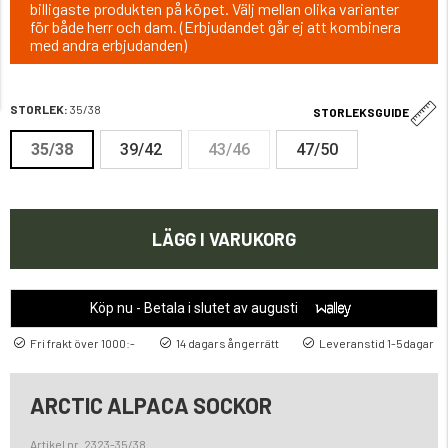
billigaste produkten på köpet. Välj mellan olika varianter
för både herr och dam. (Erbjudandet går ej att kombinera
med andra erbjudanden)
STORLEK:
35/38
STORLEKSGUIDE
35/38
39/42
43/46
47/50
LÄGG I VARUKORG
Köp nu - Betala i slutet av augusti
Fri frakt över 1000:-
14 dagars ångerrätt
Leveranstid 1-5dagar
ARCTIC ALPACA SOCKOR
Artikel nr. 2323-35/38