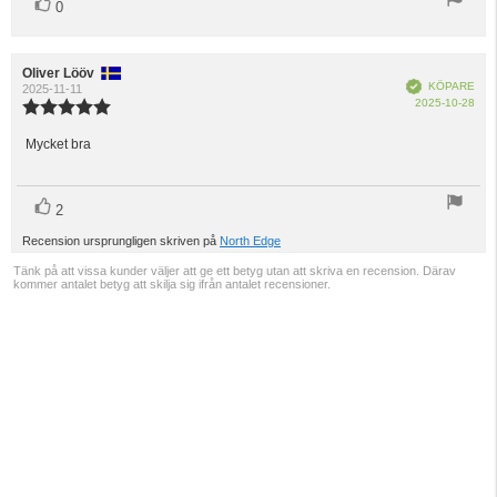
röst(er)
Rösta
0
upp
Recensionsförfattare:
Oliver Lööv
Recensionsdatum:
Bekräftad
KÖPARE
2025-11-11
Köp
2025-10-28
Recensionsbetyg:
5.0
utav
Mycket bra
Recensionstext:
5
stjärnor
röst(er)
Rösta
2
upp
Recension ursprungligen skriven på
North Edge
Tänk på att vissa kunder väljer att ge ett betyg utan att skriva en recension. Därav
kommer antalet betyg att skilja sig ifrån antalet recensioner.