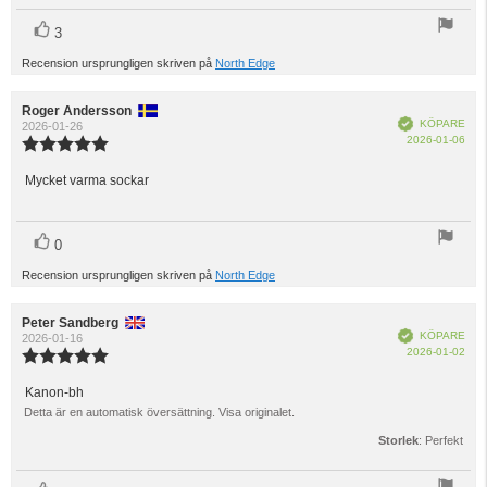
röst(er)
Rösta
3
upp
Recension ursprungligen skriven på
North Edge
Recensionsförfattare:
Roger Andersson
Recensionsdatum:
Bekräftad
KÖPARE
2026-01-26
Köp
2026-01-06
Recensionsbetyg:
5.0
utav
Mycket varma sockar
Recensionstext:
5
stjärnor
röst(er)
Rösta
0
upp
Recension ursprungligen skriven på
North Edge
Recensionsförfattare:
Peter Sandberg
Recensionsdatum:
Bekräftad
KÖPARE
2026-01-16
Köp
2026-01-02
Recensionsbetyg:
5.0
utav
Kanon-bh
Recensionstext:
5
Detta är en automatisk översättning. Visa originalet.
stjärnor
Storlek
: Perfekt