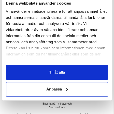
Denna webbplats använder cookies
Vi använder enhetsidentifierare för att anpassa innehållet
och annonserna till användarna, tillhandahålla funktioner
för sociala medier och analysera vår trafik. Vi
vidarebefordrar även sådana identifierare och annan
information från din enhet till de sociala medier och
annons- och analysföretag som vi samarbetar med.
R DAMMSUGARE
NÄTBRYNJA
OUTDOOR TIGHTS MED FICKO
Dessa kan i sin tur kombinera informationen med annan
ärnor
Betyg:
4.6 utav 5 stjärnor
Betyg:
4.3 utav 5 stjärnor
information som du har tillhandahållit eller som de har
129 kr
399 kr
samlat in när du har använt deras tjänster.
Tillåt alla
4.9
Anpassa
Betyg:
4.9
Baserat på 14 betyg och
utav
5 recensioner
5